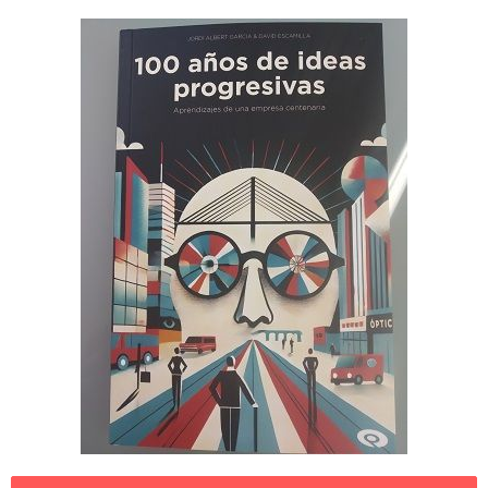
Legislación
Ventajas
Canal ético
Calendario
Formación
Formación
Archivo de formación
Vídeos de formación
Eventos COORM
MURCIA OPTOM MEETING 2025
EL COORM EN EL OPTOM 2024
V Congreso de Salud Visual y Pediatría 2022
Transparencia
Quiénes somos
Actualidad
Contacto