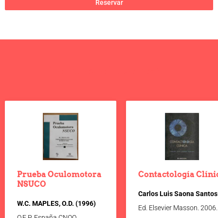
Reservar
Te puede interesar
Prueba Oculomotora
Contactología Clíni
NSUCO
Carlos Luis Saona Santos
W.C. MAPLES, O.D. (1996)
Ed. Elsevier Masson. 2006.
O.E.P. España CNOO.