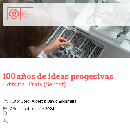
968 208 767
admin@coorm.org
Salud visual
¿Qué puede hacer tu óptico por ti?
¿Quién es el óptico-optometrista?
100 años de ideas progesivas
Preguntas frecuentes
Editorial Prats (Seurat)
Consejos de tu óptico-optometrista
Profesionales
Cómo colegiarse
Autor
Jordi Albert & David Escamilla
Precolegiación
Año de publicación
2024
Empleo
Tablón de anuncios
Biblioteca