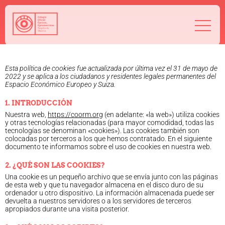
968 208 767
admin@coorm.org
Política de cookies
Esta política de cookies fue actualizada por última vez el 31 de mayo de
2022 y se aplica a los ciudadanos y residentes legales permanentes del
Espacio Económico Europeo y Suiza.
Salud visual
1. INTRODUCCIÓN
¿Qué puede hacer tu óptico por ti?
Nuestra web,
https://coorm.org
(en adelante: «la web») utiliza cookies
¿Quién es el óptico-optometrista?
y otras tecnologías relacionadas (para mayor comodidad, todas las
tecnologías se denominan «cookies»). Las cookies también son
Preguntas frecuentes
colocadas por terceros a los que hemos contratado. En el siguiente
Consejos de tu óptico-optometrista
documento te informamos sobre el uso de cookies en nuestra web.
Profesionales
2. ¿QUÉ SON LAS COOKIES?
Cómo colegiarse
Una cookie es un pequeño archivo que se envía junto con las páginas
Precolegiación
de esta web y que tu navegador almacena en el disco duro de su
ordenador u otro dispositivo. La información almacenada puede ser
Empleo
devuelta a nuestros servidores o a los servidores de terceros
apropiados durante una visita posterior.
Tablón de anuncios
Biblioteca