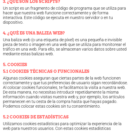
3. ¿QUÉ SON LOS SCRIPTS?
Legislación
Un script es un fragmento de código de programa que se utiliza para
hacer que nuestra web funcione correctamente y de forma
Ventajas
interactiva. Este código se ejecuta en nuestro servidor o en tu
Canal ético
dispositivo.
Calendario
4. ¿QUÉ ES UNA BALIZA WEB?
Formación
Una baliza web (o una etiqueta de píxel) es una pequeña e invisible
Formación
pieza de texto o imagen en una web que se utiliza para monitorear el
tráfico en una web. Para ello, se almacenan varios datos sobre usted
Archivo de formación
mediante estas balizas web.
Vídeos de formación
5. COOKIES
Eventos COORM
5.1 COOKIES TÉCNICAS O FUNCIONALES
MURCIA OPTOM MEETING 2025
Algunas cookies aseguran que ciertas partes de la web funcionen
EL COORM EN EL OPTOM 2024
correctamente y que tus preferencias de usuario sigan recordándose.
Al colocar cookies funcionales, te facilitamos la visita a nuestra web.
V Congreso de Salud Visual y Pediatría 2022
De esta manera, no necesitas introducir repetidamente la misma
información cuando visitas nuestra web y, por ejemplo, los artículos
Transparencia
permanecen en tu cesta de la compra hasta que hayas pagado.
Quiénes somos
Podemos colocar estas cookies sin tu consentimiento.
Actualidad
5.2 COOKIES DE ESTADÍSTICAS
Contacto
Utilizamos cookies estadísticas para optimizar la experiencia de la
web para nuestros usuarios. Con estas cookies estadísticas