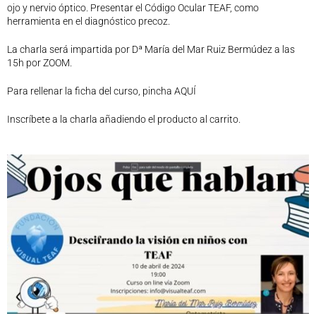
ojo y nervio óptico. Presentar el Código Ocular TEAF, como
Legislación
herramienta en el diagnóstico precoz.
Ventajas
La charla será impartida por Dª María del Mar Ruiz Bermúdez a las
Canal ético
15h por ZOOM.
Calendario
Formación
Para rellenar la ficha del curso, pincha
AQUÍ
Formación
Inscríbete a la charla añadiendo el producto al carrito.
Archivo de formación
Vídeos de formación
Eventos COORM
MURCIA OPTOM MEETING 2025
EL COORM EN EL OPTOM 2024
V Congreso de Salud Visual y Pediatría 2022
Transparencia
Quiénes somos
Actualidad
Contacto