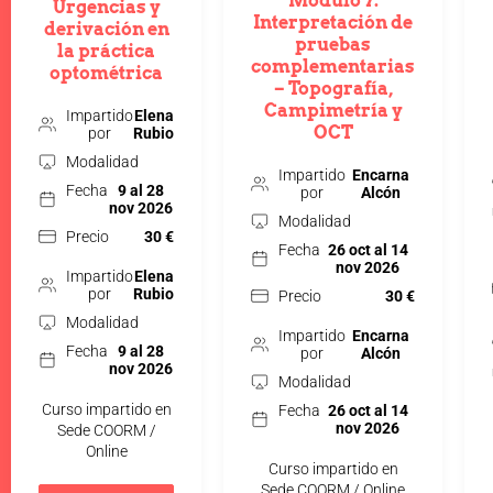
Módulo 7:
Urgencias y
Interpretación de
derivación en
pruebas
la práctica
complementarias
optométrica
– Topografía,
Campimetría y
Impartido
Elena
OCT
por
Rubio
Modalidad
Impartido
Encarna
Fecha
9 al 28
por
Alcón
nov 2026
Modalidad
Precio
30 €
Fecha
26 oct al 14
nov 2026
Impartido
Elena
por
Rubio
Precio
30 €
Modalidad
Impartido
Encarna
Fecha
9 al 28
por
Alcón
nov 2026
Modalidad
Curso impartido en
Fecha
26 oct al 14
nov 2026
Sede COORM /
Online
Curso impartido en
Sede COORM / Online