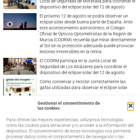
Local de Seguridad de Moratalla para coordinar el
dispositivo del eclipse solar del 12 de agosto.
El próximo 12 de agosto se podrá observar un
eclipse solar desde buena parte de España. Ante
este acontecimiento astronómico, el Colegio
Oficial de Ópticos-Optometristas de la Región de
Murcia (COORM) recuerda que mirar directamente
al Sol sin la protección adecuada puede provocar
lesiones irreversibles en la retina.
El COORM participa en la Junta Local de
Seguridad de Los Alcázares para coordinar el
dispositivo del eclipse solar del 12 de agosto
Cómo conservar y reciclar correctamente las
gafas utilizadas para observar el eclipse solar
Gestionar el consentimiento de
las cookies
Para ofrecer las mejores experiencias, utilizamos tecnologías
968 20 87 67
Salud Visual
como las cookies para almacenar y/o acceder a la información del
Profesionales
dispositivo. El consentimiento de estas tecnologías nos permitirá
admin@coorm.org
Quiénes somos
procesar datos como el comportamiento de navegación o las