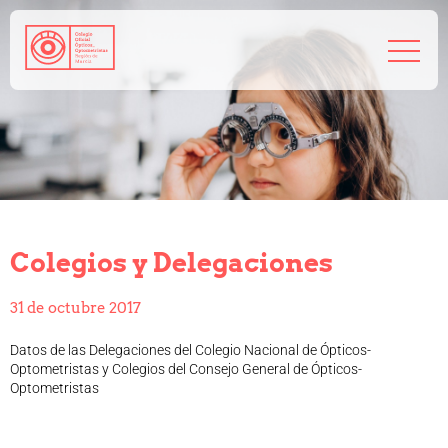
968 208 767
admin@coorm.org
Salud visual
¿Qué puede hacer tu óptico por ti?
¿Quién es el óptico-optometrista?
Colegios y Delegaciones
Preguntas frecuentes
Consejos de tu óptico-optometrista
31 de octubre 2017
Profesionales
Cómo colegiarse
Datos de las Delegaciones del Colegio Nacional de Ópticos-
Precolegiación
Optometristas y Colegios del Consejo General de Ópticos-
Optometristas
Empleo
Tablón de anuncios
Biblioteca