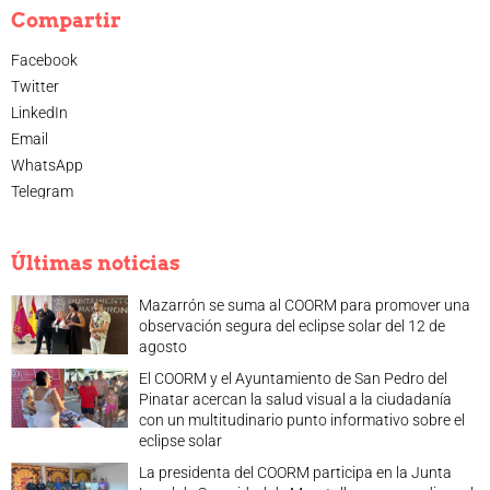
Compartir
Legislación
Ventajas
Facebook
Canal ético
Twitter
Calendario
LinkedIn
Formación
Email
WhatsApp
Formación
Telegram
Archivo de formación
Vídeos de formación
Eventos COORM
Últimas noticias
MURCIA OPTOM MEETING 2025
Mazarrón se suma al COORM para promover una
EL COORM EN EL OPTOM 2024
observación segura del eclipse solar del 12 de
V Congreso de Salud Visual y Pediatría 2022
agosto
Transparencia
El COORM y el Ayuntamiento de San Pedro del
Quiénes somos
Pinatar acercan la salud visual a la ciudadanía
Actualidad
con un multitudinario punto informativo sobre el
eclipse solar
Contacto
La presidenta del COORM participa en la Junta