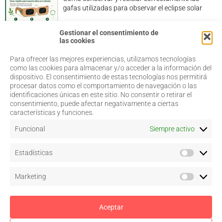
gafas utilizadas para observar el eclipse solar
Gestionar el consentimiento de
las cookies
Para ofrecer las mejores experiencias, utilizamos tecnologías
968 20 87 67
Salud Visual
como las cookies para almacenar y/o acceder a la información del
Profesionales
dispositivo. El consentimiento de estas tecnologías nos permitirá
admin@coorm.org
Quiénes somos
procesar datos como el comportamiento de navegación o las
Actualidad
Miguel Vivancos, 4
identificaciones únicas en este sitio. No consentir o retirar el
Contacto
30007 Murcia
consentimiento, puede afectar negativamente a ciertas
características y funciones.
Funcional
Siempre activo
Aviso legal
Estadísticas
Política de privacidad
Política de cookies
–
Configurar
Marketing
Términos y condiciones de uso
Acceso a colegiados
Aceptar