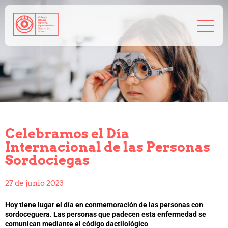
968 208 767
admin@coorm.org
Salud visual
¿Qué puede hacer tu óptico por ti?
¿Quién es el óptico-optometrista?
Celebramos el Día
Preguntas frecuentes
Internacional de las Personas
Consejos de tu óptico-optometrista
Sordociegas
Profesionales
Cómo colegiarse
27 de junio 2023
Precolegiación
Empleo
Hoy tiene lugar el día en conmemoración de las personas con
Tablón de anuncios
sordoceguera. Las personas que padecen esta enfermedad se
comunican mediante el código dactilológico
.
Biblioteca