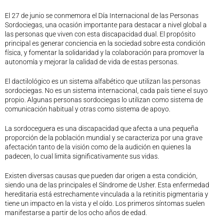
Legislación
El 27 de junio se conmemora el Día Internacional de las Personas
Ventajas
Sordociegas, una ocasión importante para destacar a nivel global a
las personas que viven con esta discapacidad dual. El propósito
Canal ético
principal es generar conciencia en la sociedad sobre esta condición
Calendario
física, y fomentar la solidaridad y la colaboración para promover la
Formación
autonomía y mejorar la calidad de vida de estas personas.
Formación
El dactilológico es un sistema alfabético que utilizan las personas
Archivo de formación
sordociegas. No es un sistema internacional, cada país tiene el suyo
Vídeos de formación
propio. Algunas personas sordociegas lo utilizan como sistema de
comunicación habitual y otras como sistema de apoyo.
Eventos COORM
MURCIA OPTOM MEETING 2025
La sordoceguera es una discapacidad que afecta a una pequeña
EL COORM EN EL OPTOM 2024
proporción de la población mundial y se caracteriza por una grave
afectación tanto de la visión como de la audición en quienes la
V Congreso de Salud Visual y Pediatría 2022
padecen, lo cual limita significativamente sus vidas.
Transparencia
Quiénes somos
Existen diversas causas que pueden dar origen a esta condición,
siendo una de las principales el Síndrome de Usher. Esta enfermedad
Actualidad
hereditaria está estrechamente vinculada a la retinitis pigmentaria y
Contacto
tiene un impacto en la vista y el oído. Los primeros síntomas suelen
manifestarse a partir de los ocho años de edad.