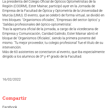
La presidenta del Colegio Oficial de Ópticos Optometristas de la
Legislación
Región (COORM), Ester Mainar, participó ayer en la Jornada de
Empresa de la Facultad de Óptica y Optometría de la Universidad de
Ventajas
Murcia (UMU). El evento, que se celebró de forma virtual, se dividió en
Canal ético
tres bloques: ‘Organismos oficiales’, ‘Empresas del sector óptico’ y
Calendario
‘Salidas profesionales del óptico-optometrista’.
Tras la apertura oficial de la jornada, a cargo de la vicedecana de
Formación
Empresa y Comunicación, Caridad Galindo, Ester Mainar abrió el
Formación
bloque de ‘Organismos Oficiales’, siendo la primera ponente del
mismo. ‘Tu mejor proveedor, tu colegio profesional’ fue el título de su
Archivo de formación
intervención.
Vídeos de formación
Más de 60 asistentes se conectaron al evento, que iba especialmente
Eventos COORM
dirigido a los alumnos de 3º y 4º grado de la Facultad.
MURCIA OPTOM MEETING 2025
EL COORM EN EL OPTOM 2024
V Congreso de Salud Visual y Pediatría 2022
16/02/2022
Transparencia
Quiénes somos
Actualidad
Compartir
Contacto
Facebook