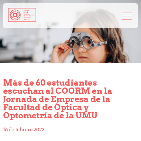
968 208 767
admin@coorm.org
Salud visual
¿Qué puede hacer tu óptico por ti?
¿Quién es el óptico-optometrista?
Más de 60 estudiantes
Preguntas frecuentes
escuchan al COORM en la
Consejos de tu óptico-optometrista
Jornada de Empresa de la
Profesionales
Facultad de Óptica y
Cómo colegiarse
Optometría de la UMU
Precolegiación
Empleo
16 de febrero 2022
Tablón de anuncios
Biblioteca