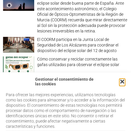
eclipse solar desde buena parte de España. Ante
este acontecimiento astronómico, el Colegio
Oficial de Ópticos-Optometristas de la Región de
Murcia (COORM) recuerda que mirar directamente
al Sol sin la protección adecuada puede provocar
lesiones irreversibles en la retina.
El COORM participa en la Junta Local de
Seguridad de Los Alcázares para coordinar el
dispositivo del eclipse solar del 12 de agosto
Cómo conservar y reciclar correctamente las
gafas utilizadas para observar el eclipse solar
Gestionar el consentimiento de
las cookies
Para ofrecer las mejores experiencias, utilizamos tecnologías
968 20 87 67
Salud Visual
como las cookies para almacenar y/o acceder a la información del
Profesionales
dispositivo. El consentimiento de estas tecnologías nos permitirá
admin@coorm.org
Quiénes somos
procesar datos como el comportamiento de navegación o las
Actualidad
Miguel Vivancos, 4
identificaciones únicas en este sitio. No consentir o retirar el
Contacto
30007 Murcia
consentimiento, puede afectar negativamente a ciertas
características y funciones.