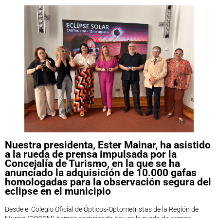
Legislación
Ventajas
Canal ético
Calendario
Formación
Formación
Archivo de formación
Vídeos de formación
Eventos COORM
MURCIA OPTOM MEETING 2025
EL COORM EN EL OPTOM 2024
Nuestra presidenta, Ester Mainar, ha asistido
V Congreso de Salud Visual y Pediatría 2022
a la rueda de prensa impulsada por la
Transparencia
Concejalía de Turismo, en la que se ha
anunciado la adquisición de 10.000 gafas
Quiénes somos
homologadas para la observación segura del
Actualidad
eclipse en el municipio
Contacto
Desde el Colegio Oficial de Ópticos-Optometristas de la Región de