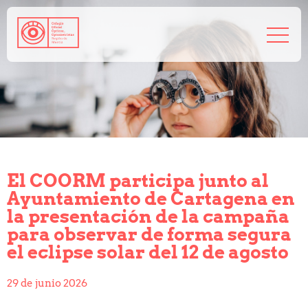
968 208 767
admin@coorm.org
Salud visual
¿Qué puede hacer tu óptico por ti?
¿Quién es el óptico-optometrista?
El COORM participa junto al
Preguntas frecuentes
Ayuntamiento de Cartagena en
Consejos de tu óptico-optometrista
la presentación de la campaña
Profesionales
para observar de forma segura
Cómo colegiarse
el eclipse solar del 12 de agosto
Precolegiación
Empleo
29 de junio 2026
Tablón de anuncios
Biblioteca