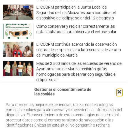
El COORM participa en la Junta Local de
Seguridad de Los Alcázares para coordinar el
dispositivo del eclipse solar del 12 de agosto
Cómo conservar y reciclar correctamente las
gafas utilizadas para observar el eclipse solar
El COORM continúa acercando la observación
segura del eclipse solar a las escuelas de verano
del municipio de Murcia
Más de 3.500 niños de las escuelas de verano del
Ayuntamiento de Murcia recibirán gafas
homologadas para observar con seguridad el
eclipse solar
Gestionar el consentimiento de
las cookies
Para ofrecer las mejores experiencias, utilizamos tecnologías
968 20 87 67
Salud Visual
como las cookies para almacenar y/o acceder a la información del
Profesionales
dispositivo. El consentimiento de estas tecnologías nos permitirá
admin@coorm.org
Quiénes somos
procesar datos como el comportamiento de navegación o las
Actualidad
Miguel Vivancos, 4
identificaciones únicas en este sitio. No consentir o retirar el