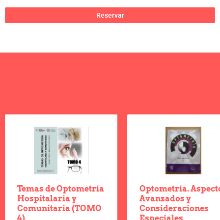
Reservar
Te puede interesar
Temas de Optometría
Optometría. Aspect
Hospitalaria y
Avanzados y
Comunitaria (TOMO
Consideraciones
4)
Especiales