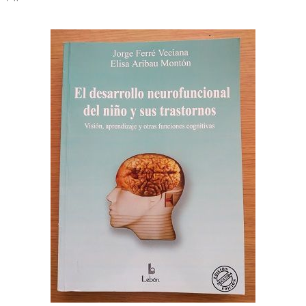
Legislación
Ventajas
Canal ético
Calendario
Formación
Formación
Archivo de formación
Vídeos de formación
Eventos COORM
MURCIA OPTOM MEETING 2025
EL COORM EN EL OPTOM 2024
V Congreso de Salud Visual y Pediatría 2022
Transparencia
Quiénes somos
Actualidad
Contacto