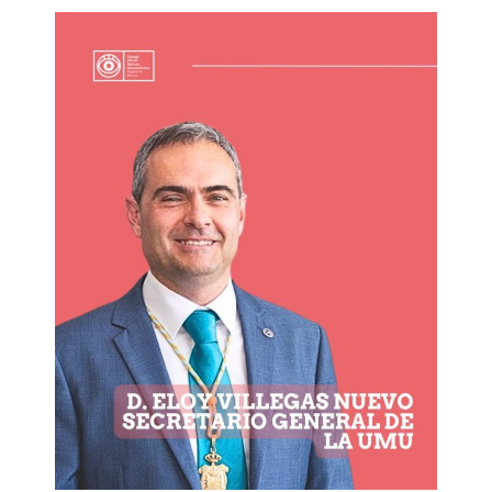
Legislación
Ventajas
Canal ético
Calendario
Formación
Formación
Archivo de formación
Vídeos de formación
Eventos COORM
MURCIA OPTOM MEETING 2025
EL COORM EN EL OPTOM 2024
V Congreso de Salud Visual y Pediatría 2022
Transparencia
Quiénes somos
Actualidad
Contacto