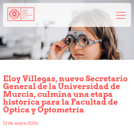
968 208 767
admin@coorm.org
Salud visual
¿Qué puede hacer tu óptico por ti?
¿Quién es el óptico-optometrista?
Eloy Villegas, nuevo Secretario
Preguntas frecuentes
General de la Universidad de
Consejos de tu óptico-optometrista
Murcia, culmina una etapa
Profesionales
histórica para la Facultad de
Cómo colegiarse
Óptica y Optometría
Precolegiación
Empleo
13 de mayo 2026
Tablón de anuncios
Biblioteca