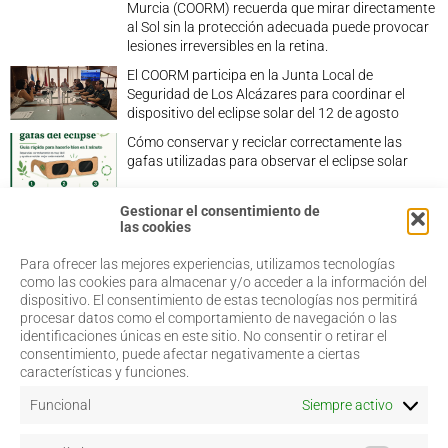
Murcia (COORM) recuerda que mirar directamente
al Sol sin la protección adecuada puede provocar
lesiones irreversibles en la retina.
El COORM participa en la Junta Local de
Seguridad de Los Alcázares para coordinar el
dispositivo del eclipse solar del 12 de agosto
Cómo conservar y reciclar correctamente las
gafas utilizadas para observar el eclipse solar
Gestionar el consentimiento de
las cookies
Para ofrecer las mejores experiencias, utilizamos tecnologías
968 20 87 67
Salud Visual
como las cookies para almacenar y/o acceder a la información del
Profesionales
dispositivo. El consentimiento de estas tecnologías nos permitirá
admin@coorm.org
Quiénes somos
procesar datos como el comportamiento de navegación o las
Actualidad
Miguel Vivancos, 4
identificaciones únicas en este sitio. No consentir o retirar el
Contacto
30007 Murcia
consentimiento, puede afectar negativamente a ciertas
características y funciones.
Funcional
Siempre activo