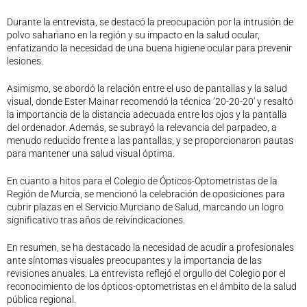
Legislación
Durante la entrevista, se destacó la preocupación por la intrusión de
Ventajas
polvo sahariano en la región y su impacto en la salud ocular,
enfatizando la necesidad de una buena higiene ocular para prevenir
Canal ético
lesiones.
Calendario
Formación
Asimismo, se abordó la relación entre el uso de pantallas y la salud
visual, donde Ester Mainar recomendó la técnica ’20-20-20′ y resaltó
Formación
la importancia de la distancia adecuada entre los ojos y la pantalla
Archivo de formación
del ordenador. Además, se subrayó la relevancia del parpadeo, a
Vídeos de formación
menudo reducido frente a las pantallas, y se proporcionaron pautas
para mantener una salud visual óptima.
Eventos COORM
MURCIA OPTOM MEETING 2025
En cuanto a hitos para el Colegio de Ópticos-Optometristas de la
EL COORM EN EL OPTOM 2024
Región de Murcia, se mencionó la celebración de oposiciones para
cubrir plazas en el Servicio Murciano de Salud, marcando un logro
V Congreso de Salud Visual y Pediatría 2022
significativo tras años de reivindicaciones.
Transparencia
Quiénes somos
En resumen, se ha destacado la necesidad de acudir a profesionales
ante síntomas visuales preocupantes y la importancia de las
Actualidad
revisiones anuales. La entrevista reflejó el orgullo del Colegio por el
Contacto
reconocimiento de los ópticos-optometristas en el ámbito de la salud
pública regional.