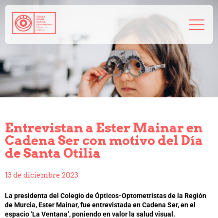
968 208 767
admin@coorm.org
Salud visual
¿Qué puede hacer tu óptico por ti?
¿Quién es el óptico-optometrista?
Entrevistan a Ester Mainar en
Preguntas frecuentes
Cadena Ser con motivo del Día
Consejos de tu óptico-optometrista
de Santa Otilia
Profesionales
Cómo colegiarse
13 de diciembre 2023
Precolegiación
Empleo
La presidenta del Colegio de Ópticos-Optometristas de la Región
Tablón de anuncios
de Murcia, Ester Mainar, fue entrevistada en Cadena Ser, en el
espacio ‘La Ventana’, poniendo en valor la salud visual.
Biblioteca