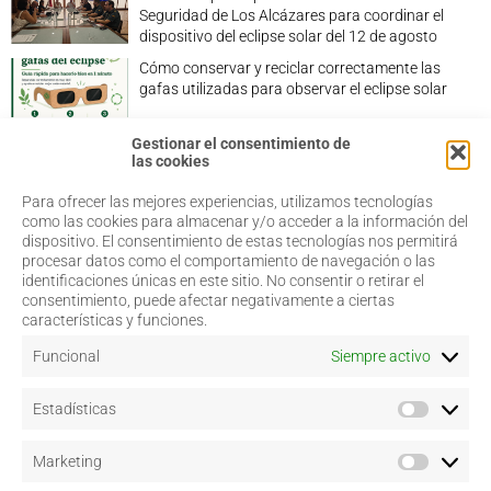
Seguridad de Los Alcázares para coordinar el
dispositivo del eclipse solar del 12 de agosto
Cómo conservar y reciclar correctamente las
gafas utilizadas para observar el eclipse solar
Gestionar el consentimiento de
las cookies
Para ofrecer las mejores experiencias, utilizamos tecnologías
968 20 87 67
Salud Visual
como las cookies para almacenar y/o acceder a la información del
Profesionales
dispositivo. El consentimiento de estas tecnologías nos permitirá
admin@coorm.org
Quiénes somos
procesar datos como el comportamiento de navegación o las
Actualidad
Miguel Vivancos, 4
identificaciones únicas en este sitio. No consentir o retirar el
Contacto
30007 Murcia
consentimiento, puede afectar negativamente a ciertas
características y funciones.
Funcional
Siempre activo
Aviso legal
Estadísticas
Política de privacidad
Política de cookies
–
Configurar
Marketing
Términos y condiciones de uso