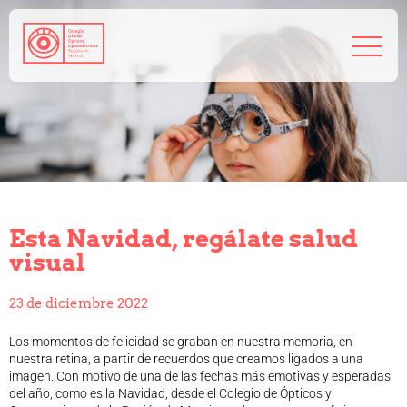
968 208 767
admin@coorm.org
Salud visual
¿Qué puede hacer tu óptico por ti?
¿Quién es el óptico-optometrista?
Esta Navidad, regálate salud
Preguntas frecuentes
visual
Consejos de tu óptico-optometrista
Profesionales
23 de diciembre 2022
Cómo colegiarse
Precolegiación
Los momentos de felicidad se graban en nuestra memoria, en
Empleo
nuestra retina, a partir de recuerdos que creamos ligados a una
imagen. Con motivo de una de las fechas más emotivas y esperadas
Tablón de anuncios
del año, como es la Navidad, desde el Colegio de Ópticos y
Biblioteca