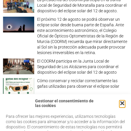
Local de Seguridad de Moratalla para coordinar el
dispositivo del eclipse solar del 12 de agosto.
El próximo 12 de agosto se podrá observar un
eclipse solar desde buena parte de España. Ante
este acontecimiento astronómico, el Colegio
Oficial de Ópticos-Optometristas de la Región de
Murcia (COORM) recuerda que mirar directamente
al Sol sin la protección adecuada puede provocar
lesiones irreversibles en la retina.
El COORM participa en la Junta Local de
Seguridad de Los Alcázares para coordinar el
dispositivo del eclipse solar del 12 de agosto
Cómo conservar y reciclar correctamente las
gafas utilizadas para observar el eclipse solar
Gestionar el consentimiento de
las cookies
Para ofrecer las mejores experiencias, utilizamos tecnologías
968 20 87 67
Salud Visual
como las cookies para almacenar y/o acceder a la información del
Profesionales
dispositivo. El consentimiento de estas tecnologías nos permitirá
admin@coorm.org
Quiénes somos