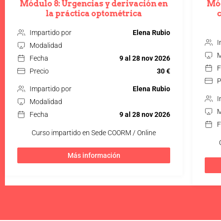
Módulo 8: Urgencias y derivación en
Mód
la práctica optométrica
Impartido por
Elena Rubio
I
Modalidad
M
Fecha
9 al 28 nov 2026
F
Precio
30 €
P
Impartido por
Elena Rubio
I
Modalidad
M
Fecha
9 al 28 nov 2026
F
Curso impartido en Sede COORM / Online
Más información