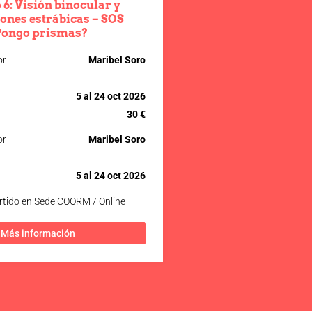
6: Visión binocular y
ones estrábicas – SOS
Pongo prismas?
or
Maribel Soro
5 al 24 oct 2026
30 €
or
Maribel Soro
5 al 24 oct 2026
rtido en Sede COORM / Online
Más información