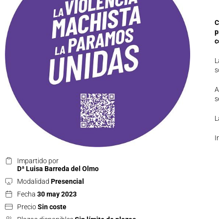
C
p
c
L
s
A
s
L
I
Impartido por
Dª Luisa Barreda del Olmo
Modalidad
Presencial
Fecha
30 may 2023
Precio
Sin coste