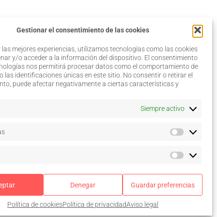
Gestionar el consentimiento de las cookies
 las mejores experiencias, utilizamos tecnologías como las cookies
ar y/o acceder a la información del dispositivo. El consentimiento
cnologías nos permitirá procesar datos como el comportamiento de
 las identificaciones únicas en este sitio. No consentir o retirar el
Aviso legal
to, puede afectar negativamente a ciertas características y
Política de privacidad
Política de cookies
–
Siempre activo
Configurar
Términos y condiciones de
as
uso
Acceso a colegiados
eptar
Denegar
Guardar preferencias
 © 2026. Todos los derechos reservados.
Política de cookies
Política de privacidad
Aviso legal