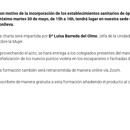
on motivo de la incorporación de los establecimientos sanitarios de ópt
róximo martes 30 de mayo, de 15h a 16h, tendrá lugar en nuestra sede
onlleva.
a charla será impartida por
Dª Luisa Barreda del Olmo
, Jefa de la Unida
obre la Mujer.
provechando el acto, se hará entrega a los colegiados presentes del mate
eñalización de los nuevos puntos violeta en los escaparates o fachadas d
a formación también será retransmitida de manera online vía Zoom.
nscríbete de manera gratuita a esta formación añadiendo el producto al ca