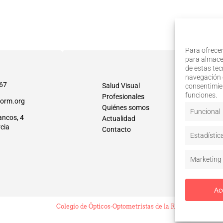
Para ofrecer
para almacen
de estas te
navegación o
67
Salud Visual
consentimien
funciones.
Profesionales
orm.org
Quiénes somos
Funcional
ancos, 4
Actualidad
cia
Contacto
Estadístic
Marketing
Ac
Colegio de Ópticos-Optometristas de la Región de Murcia