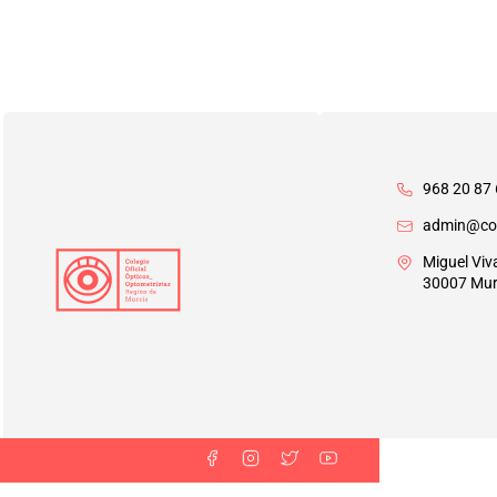
968 20 87 
admin@co
Miguel Viv
30007 Mur
Síguenos en