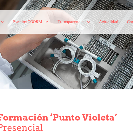
Eventos COORM
Transparencia
Actualidad
Con
Formación ‘Punto Violeta’
Presencial