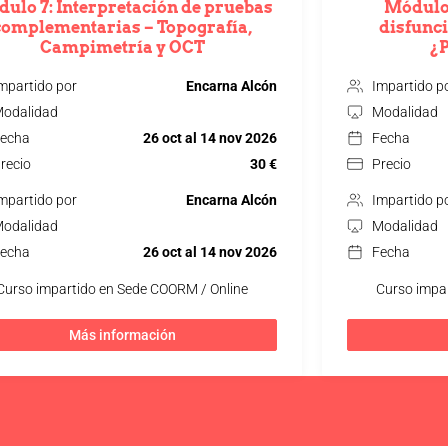
ulo 7: Interpretación de pruebas
Módulo 
complementarias – Topografía,
disfunci
Campimetría y OCT
¿
mpartido por
Encarna Alcón
Impartido p
odalidad
Modalidad
echa
26 oct al 14 nov 2026
Fecha
recio
30 €
Precio
mpartido por
Encarna Alcón
Impartido p
odalidad
Modalidad
echa
26 oct al 14 nov 2026
Fecha
Curso impartido en Sede COORM / Online
Curso impa
Más información