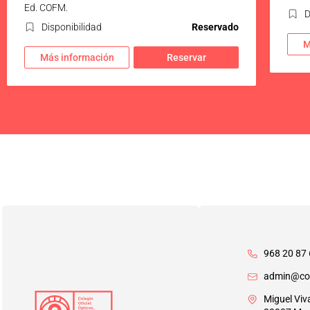
Ed. COFM.
D
Disponibilidad
Reservado
M
Más información
Reservar
968 20 87 
admin@co
Miguel Viv