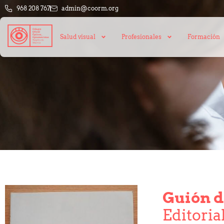
968 208 767
admin@coorm.org
Salud visual
Profesionales
Formación
Guión d
Editoria