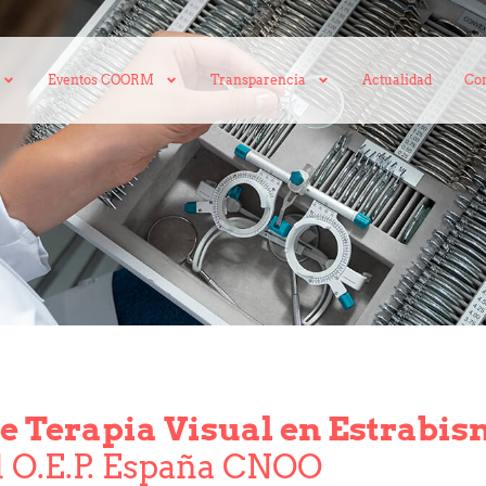
Eventos COORM
Transparencia
Actualidad
Con
e Terapia Visual en Estrabi
l O.E.P. España CNOO