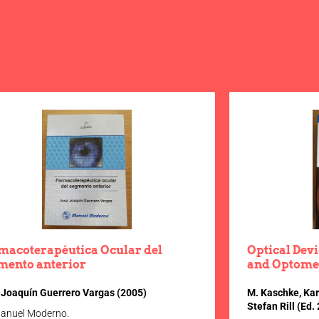
macoterapéutica Ocular del
Optical Dev
mento anterior
and Optome
 Joaquín Guerrero Vargas (2005)
M. Kaschke, Ka
Stefan Rill (Ed.
Manuel Moderno.