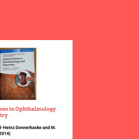
ices in Ophthalmology
try
rl-Heinz Donnerhacke and M.
 2014)