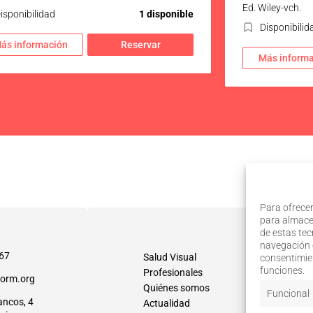
Ed. Wiley-vch.
isponibilidad
1 disponible
Disponibilid
ás información
Reservar
Más informa
Para ofrecer
para almacen
de estas te
navegación o
67
Salud Visual
consentimien
funciones.
Profesionales
orm.org
Quiénes somos
Funcional
ancos, 4
Actualidad