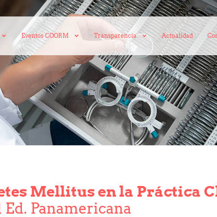
Eventos COORM
Transparencia
Actualidad
Con
tes Mellitus en la Práctica C
l Ed. Panamericana