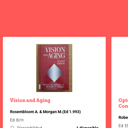
Te puede interesar
Vision and Aging
Opt
Con
Rosembloom A. & Morgan M.(Ed 1.993)
Robe
Ed. B/H.
Ed. El
Disponibilidad
1 disponible