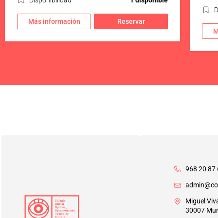
D
Más información
Reservar
M
968 20 87 
admin@co
Miguel Viv
30007 Mur