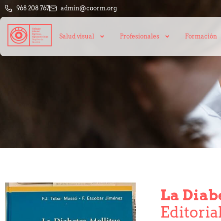
968 208 767
admin@coorm.org
Salud visual
Profesionales
Formación
La Diabe
Editoria