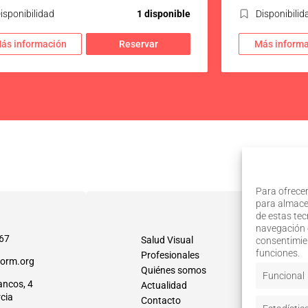
isponibilidad
1 disponible
Disponibilid
ás información
Reservar
Más informa
Para ofrecer
para almacen
de estas te
navegación o
67
Salud Visual
consentimien
funciones.
Profesionales
orm.org
Quiénes somos
Funcional
ancos, 4
Actualidad
cia
Contacto