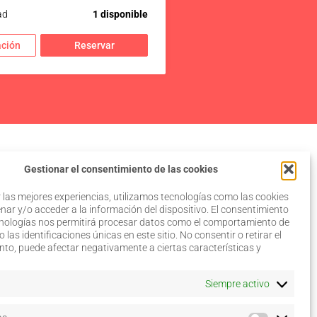
ad
1 disponible
ción
Reservar
Gestionar el consentimiento de las cookies
 las mejores experiencias, utilizamos tecnologías como las cookies
ar y/o acceder a la información del dispositivo. El consentimiento
cnologías nos permitirá procesar datos como el comportamiento de
 las identificaciones únicas en este sitio. No consentir o retirar el
Aviso legal
to, puede afectar negativamente a ciertas características y
Política de privacidad
Política de cookies
–
Siempre activo
Configurar
Términos y condiciones de