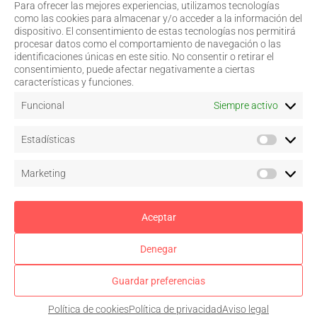
Para ofrecer las mejores experiencias, utilizamos tecnologías
968 20 87 67
Salud Visual
como las cookies para almacenar y/o acceder a la información del
Profesionales
dispositivo. El consentimiento de estas tecnologías nos permitirá
admin@coorm.org
Quiénes somos
procesar datos como el comportamiento de navegación o las
Actualidad
Miguel Vivancos, 4
identificaciones únicas en este sitio. No consentir o retirar el
Contacto
30007 Murcia
consentimiento, puede afectar negativamente a ciertas
características y funciones.
Funcional
Siempre activo
Aviso legal
Estadísticas
Política de privacidad
Política de cookies
–
Configurar
Marketing
Términos y condiciones de uso
Acceso a colegiados
Aceptar
Denegar
Síguenos en
Guardar preferencias
Colegio de Ópticos-Optometristas de la Región de Murcia © 2026. Todos los
derechos reservados.
Política de cookies
Política de privacidad
Aviso legal