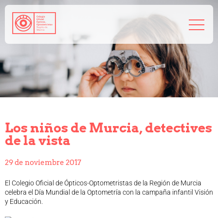
968 208 767
admin@coorm.org
Salud visual
¿Qué puede hacer tu óptico por ti?
¿Quién es el óptico-optometrista?
Los niños de Murcia, detectives
Preguntas frecuentes
de la vista
Consejos de tu óptico-optometrista
Profesionales
29 de noviembre 2017
Cómo colegiarse
Precolegiación
El Colegio Oficial de Ópticos-Optometristas de la Región de Murcia
Empleo
celebra el Día Mundial de la Optometría con la campaña infantil Visión
y Educación.
Tablón de anuncios
Biblioteca