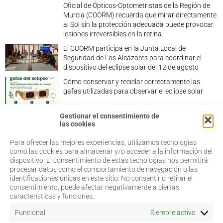
Oficial de Ópticos-Optometristas de la Región de
Murcia (COORM) recuerda que mirar directamente
al Sol sin la protección adecuada puede provocar
lesiones irreversibles en la retina.
El COORM participa en la Junta Local de
Seguridad de Los Alcázares para coordinar el
dispositivo del eclipse solar del 12 de agosto
Cómo conservar y reciclar correctamente las
gafas utilizadas para observar el eclipse solar
Gestionar el consentimiento de
las cookies
Para ofrecer las mejores experiencias, utilizamos tecnologías
968 20 87 67
Salud Visual
como las cookies para almacenar y/o acceder a la información del
Profesionales
dispositivo. El consentimiento de estas tecnologías nos permitirá
admin@coorm.org
Quiénes somos
procesar datos como el comportamiento de navegación o las
Actualidad
Miguel Vivancos, 4
identificaciones únicas en este sitio. No consentir o retirar el
Contacto
30007 Murcia
consentimiento, puede afectar negativamente a ciertas
características y funciones.
Funcional
Siempre activo