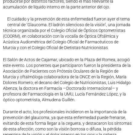
producirse por distintos factores, siendo el más relevante la
Legislación
acumulación de líquido interno en la parte anterior del ojo.
Ventajas
El cuidado y la prevención de esta enfermedad fueron ayer el tema
Canal ético
central de ‘Glaucoma. El ladrón silencioso de la visión’, una jornada
Calendario
técnica organizada por el Colegio Oficial de Ópticos Optometristas
(COORM), en colaboración con la vocalía de Óptica Oftálmica y
Formación
Acústica Audiométrica del Colegio Oficial de Farmacéuticos de
Formación
Murcia y con el Colegio Oficial de Dietistas-Nutricionistas.
Archivo de formación
El Salón de Actos de Cajamar, ubicado en la Plaza del Romea, acogió
Vídeos de formación
este evento. Los ponentes que participaron fueron la presidenta de la
Eventos COORM
Asociación de Pacientes con Prótesis Oculares de la Región de
Murcia y oftalmóloga colaboradora de la ONCE en la Región, María
MURCIA OPTOM MEETING 2025
Dolores Romero; el decano del Colegio de Nutricionistas, Luis Hidalgo
EL COORM EN EL OPTOM 2024
Abenza; la doctora en Farmacia —Doctorado Internacional— y
V Congreso de Salud Visual y Pediatría 2022
profesora de Farmacología en la UMU, Lucía Fernández López, y la
óptico optometrista, Almudena Guillén.
Transparencia
Quiénes somos
Durante el acto, los profesionales incidieron en la importancia de la
Actualidad
prevención del glaucoma, ya que esta enfermedad puede frenarse,
evitando de esta forma llegar a la ceguera, y destacaron los síntomas
Contacto
de esta afección, como son la visión borrosa o difusa, la pérdida
repentina de la visión y el dolor intenso en los ojos y la cabeza.