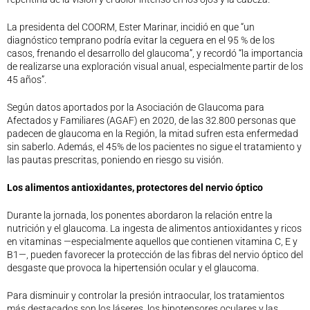
La presidenta del COORM, Ester Marinar, incidió en que “un
diagnóstico temprano podría evitar la ceguera en el 95 % de los
casos, frenando el desarrollo del glaucoma”, y recordó “la importancia
de realizarse una exploración visual anual, especialmente partir de los
45 años”.
Según datos aportados por la Asociación de Glaucoma para
Afectados y Familiares (AGAF) en 2020, de las 32.800 personas que
padecen de glaucoma en la Región, la mitad sufren esta enfermedad
sin saberlo. Además, el 45% de los pacientes no sigue el tratamiento y
las pautas prescritas, poniendo en riesgo su visión.
Los alimentos antioxidantes, protectores del nervio óptico
Durante la jornada, los ponentes abordaron la relación entre la
nutrición y el glaucoma. La ingesta de alimentos antioxidantes y ricos
en vitaminas —especialmente aquellos que contienen vitamina C, E y
B1—, pueden favorecer la protección de las fibras del nervio óptico del
desgaste que provoca la hipertensión ocular y el glaucoma.
Para disminuir y controlar la presión intraocular, los tratamientos
más destacados son los láseres, los hipotensores oculares y las