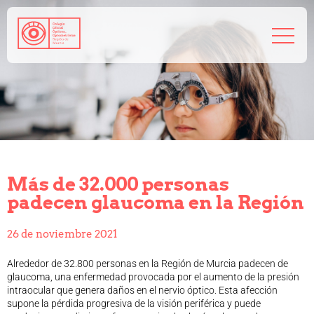
968 208 767
admin@coorm.org
Salud visual
¿Qué puede hacer tu óptico por ti?
¿Quién es el óptico-optometrista?
Más de 32.000 personas
Preguntas frecuentes
padecen glaucoma en la Región
Consejos de tu óptico-optometrista
Profesionales
26 de noviembre 2021
Cómo colegiarse
Precolegiación
Alrededor de 32.800 personas en la Región de Murcia padecen de
Empleo
glaucoma, una enfermedad provocada por el aumento de la presión
intraocular que genera daños en el nervio óptico. Esta afección
Tablón de anuncios
supone la pérdida progresiva de la visión periférica y puede
Biblioteca