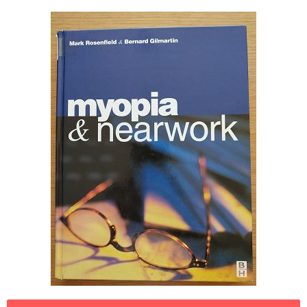
Legislación
Ventajas
Canal ético
Calendario
Formación
Formación
Archivo de formación
Vídeos de formación
Eventos COORM
MURCIA OPTOM MEETING 2025
EL COORM EN EL OPTOM 2024
V Congreso de Salud Visual y Pediatría 2022
Transparencia
Quiénes somos
Actualidad
Contacto