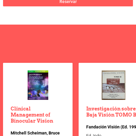
Reservar
Te puede interesar
Clinical
Investigación sobre
Management of
Baja Visión TOMO 
Binocular Vision
Fandación Visión (Ed. 19
Mitchell Scheiman, Bruce
Ed. Indo.