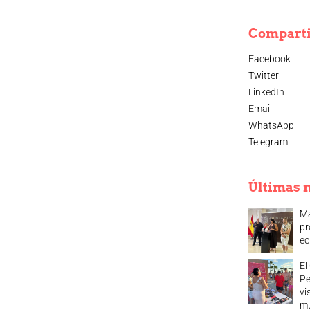
Compart
Facebook
Twitter
LinkedIn
Email
WhatsApp
Telegram
Últimas n
Ma
pr
ec
El
Pe
vi
mu