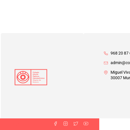
968 20 87 
admin@co
Miguel Viv
30007 Mur
Síguenos en