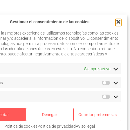
Gestionar el consentimiento de las cookies
 las mejores experiencias, utilizamos tecnologías como las cookies
ar y/o acceder a la información del dispositivo. El consentimiento
cnologías nos permitirá procesar datos como el comportamiento de
 las identificaciones únicas en este sitio. No consentir o retirar el
Aviso legal
to, puede afectar negativamente a ciertas características y
Política de privacidad
Política de cookies
–
Siempre activo
Configurar
Términos y condiciones de
as
uso
Acceso a colegiados
eptar
Denegar
Guardar preferencias
 © 2026. Todos los derechos reservados.
Política de cookies
Política de privacidad
Aviso legal