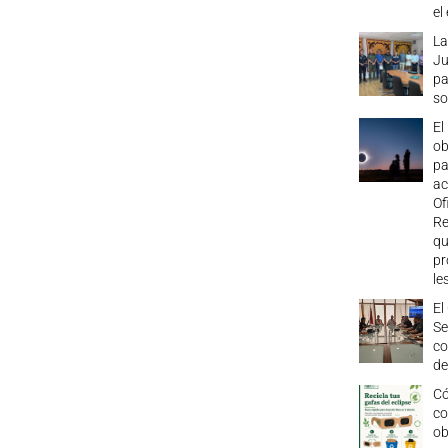
el
La
Ju
pa
so
El
ob
pa
ac
Of
Re
qu
pr
le
El
Se
co
de
Có
co
ob