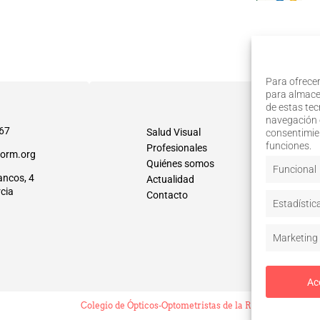
Para ofrecer
para almacen
de estas te
navegación o
67
Salud Visual
consentimien
funciones.
Profesionales
orm.org
Quiénes somos
Funcional
ancos, 4
Actualidad
cia
Contacto
Estadístic
Marketing
Ac
Colegio de Ópticos-Optometristas de la Región de Murcia