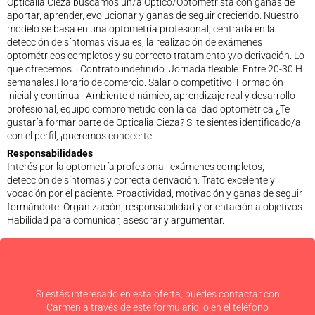
Opticalia Cieza buscamos un/a Óptico/Optometrista con ganas de
aportar, aprender, evolucionar y ganas de seguir creciendo. Nuestro
modelo se basa en una optometría profesional, centrada en la
detección de síntomas visuales, la realización de exámenes
optométricos completos y su correcto tratamiento y/o derivación. Lo
que ofrecemos: · Contrato indefinido. Jornada flexible: Entre 20-30 H
semanales.Horario de comercio. Salario competitivo· Formación
inicial y continua · Ambiente dinámico, aprendizaje real y desarrollo
profesional, equipo comprometido con la calidad optométrica ¿Te
gustaría formar parte de Opticalia Cieza? Si te sientes identificado/a
con el perfil, ¡queremos conocerte!
Responsabilidades
Interés por la optometría profesional: exámenes completos,
detección de síntomas y correcta derivación. Trato excelente y
vocación por el paciente. Proactividad, motivación y ganas de seguir
formándote. Organización, responsabilidad y orientación a objetivos.
Habilidad para comunicar, asesorar y argumentar.
Me interesa
Si estás interesado en esta oferta, puedes contactar con
Carmen a través de este formulario, o en el teléfono