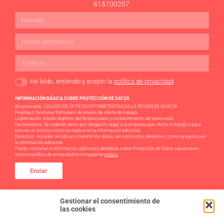
615100207.
He leído, entiendo y acepto la
política de privacidad
INFORMACIÓN BÁSICA SOBRE PROTECCIÓN DE DATOS
Responsable: COLEGIO DE ÓPTICOS-OPTOMETRISTAS DE LA REGIÓN DE MURCIA
Finalidad: Gestionar formulario de interés de oferta de trabajo.
Legitimación: Interés legítimo del Responsable y consentimiento del interesado.
Destinatarios: Se cederán datos por obligación legal, a la empresa que oferta el trabajo o para
prestar un servicio como se explica en la información adicional.
Derechos: Acceder, rectificar y suprimir los datos, así como otros derechos, como se explica en
la información adicional.
Puede consultar la información adicional y detallada sobre Protección de Datos expuesta en
nuestra política de privacidad en el siguiente
enlace
.
Enviar
Gestionar el consentimiento de
las cookies