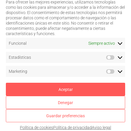
Para ofrecer las mejores experiencias, utilizamos tecnologías
968 20 87 67
Salud Visual
como las cookies para almacenar y/o acceder a la información del
Profesionales
dispositivo. El consentimiento de estas tecnologías nos permitirá
admin@coorm.org
Quiénes somos
procesar datos como el comportamiento de navegación o las
Actualidad
Miguel Vivancos, 4
identificaciones únicas en este sitio. No consentir o retirar el
Contacto
30007 Murcia
consentimiento, puede afectar negativamente a ciertas
características y funciones.
Funcional
Siempre activo
Aviso legal
Estadísticas
Política de privacidad
Política de cookies
–
Configurar
Marketing
Términos y condiciones de uso
Acceso a colegiados
Aceptar
Denegar
Síguenos en
Guardar preferencias
Colegio de Ópticos-Optometristas de la Región de Murcia © 2026. Todos los
derechos reservados.
Política de cookies
Política de privacidad
Aviso legal