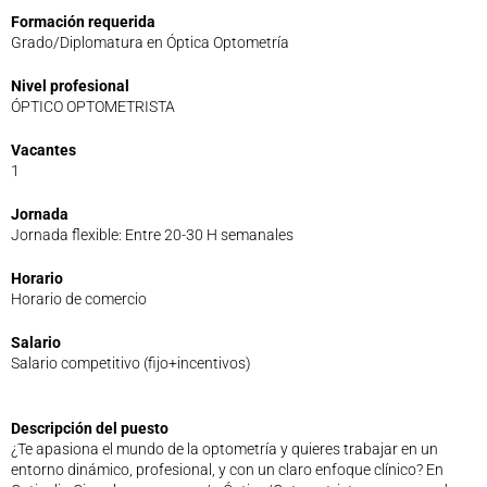
Formación requerida
Legislación
Grado/Diplomatura en Óptica Optometría
Ventajas
Canal ético
Nivel profesional
ÓPTICO OPTOMETRISTA
Calendario
Formación
Vacantes
Formación
1
Archivo de formación
Jornada
Vídeos de formación
Jornada flexible: Entre 20-30 H semanales
Eventos COORM
MURCIA OPTOM MEETING 2025
Horario
Horario de comercio
EL COORM EN EL OPTOM 2024
V Congreso de Salud Visual y Pediatría 2022
Salario
Transparencia
Salario competitivo (fijo+incentivos)
Quiénes somos
Actualidad
Descripción del puesto
Contacto
¿Te apasiona el mundo de la optometría y quieres trabajar en un
entorno dinámico, profesional, y con un claro enfoque clínico? En