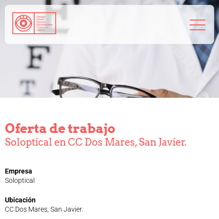
968 208 767
admin@coorm.org
Salud visual
¿Qué puede hacer tu óptico por ti?
¿Quién es el óptico-optometrista?
Oferta de trabajo
Preguntas frecuentes
Soloptical en CC Dos Mares, San Javier.
Consejos de tu óptico-optometrista
Profesionales
Cómo colegiarse
Empresa
Precolegiación
Soloptical
Empleo
Ubicación
Tablón de anuncios
CC Dos Mares, San Javier.
Biblioteca