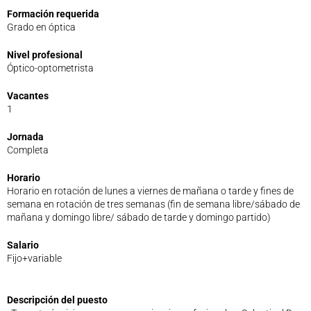
Formación requerida
Legislación
Grado en óptica
Ventajas
Canal ético
Nivel profesional
Óptico-optometrista
Calendario
Formación
Vacantes
Formación
1
Archivo de formación
Jornada
Vídeos de formación
Completa
Eventos COORM
MURCIA OPTOM MEETING 2025
Horario
Horario en rotación de lunes a viernes de mañana o tarde y fines de
EL COORM EN EL OPTOM 2024
semana en rotación de tres semanas (fin de semana libre/sábado de
V Congreso de Salud Visual y Pediatría 2022
mañana y domingo libre/ sábado de tarde y domingo partido)
Transparencia
Salario
Quiénes somos
Fijo+variable
Actualidad
Contacto
Descripción del puesto