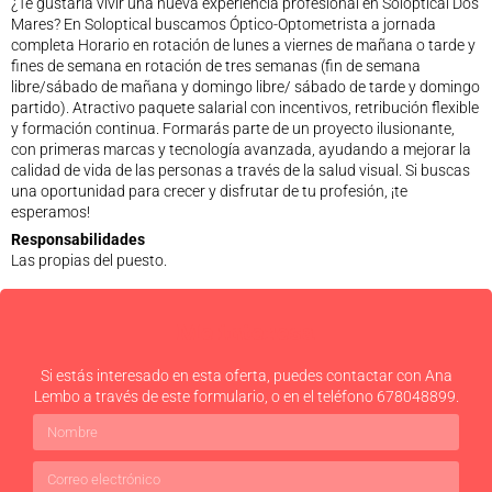
¿Te gustaría vivir una nueva experiencia profesional en Soloptical Dos
Mares? En Soloptical buscamos Óptico-Optometrista a jornada
completa Horario en rotación de lunes a viernes de mañana o tarde y
fines de semana en rotación de tres semanas (fin de semana
libre/sábado de mañana y domingo libre/ sábado de tarde y domingo
partido). Atractivo paquete salarial con incentivos, retribución flexible
y formación continua. Formarás parte de un proyecto ilusionante,
con primeras marcas y tecnología avanzada, ayudando a mejorar la
calidad de vida de las personas a través de la salud visual. Si buscas
una oportunidad para crecer y disfrutar de tu profesión, ¡te
esperamos!
Responsabilidades
Las propias del puesto.
Me interesa
Si estás interesado en esta oferta, puedes contactar con Ana
Lembo a través de este formulario, o en el teléfono 678048899.