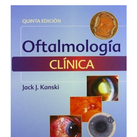
Legislación
Ventajas
Canal ético
Calendario
Formación
Formación
Archivo de formación
Vídeos de formación
Eventos COORM
MURCIA OPTOM MEETING 2025
EL COORM EN EL OPTOM 2024
V Congreso de Salud Visual y Pediatría 2022
Transparencia
Quiénes somos
Actualidad
Contacto