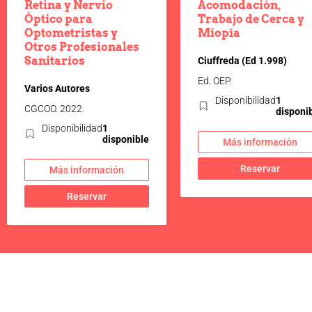
Retina y Nervio
Acomodación,
Óptico para
Trabajo de Cerca y
Optometristas y
Miopía
Otros Profesionales
Sanitarios
Ciuffreda (Ed 1.998)
Ed. OEP.
Varios Autores
Disponibilidad
1
CGCOO. 2022.
disponi
Disponibilidad
1
disponible
Más información
Reservar
Más información
Reservar