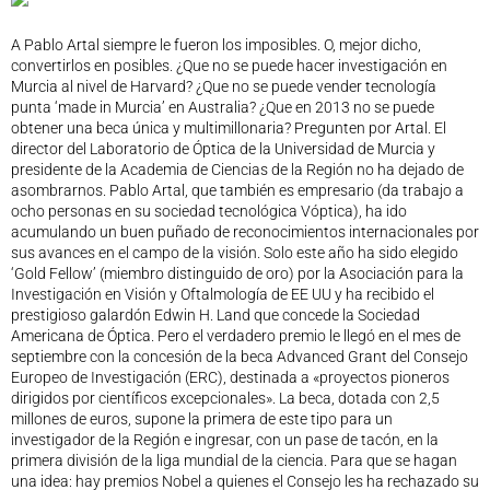
Legislación
A Pablo Artal siempre le fueron los imposibles. O, mejor dicho,
Ventajas
convertirlos en posibles. ¿Que no se puede hacer investigación en
Canal ético
Murcia al nivel de Harvard? ¿Que no se puede vender tecnología
punta ‘made in Murcia’ en Australia? ¿Que en 2013 no se puede
Calendario
obtener una beca única y multimillonaria? Pregunten por Artal. El
Formación
director del Laboratorio de Óptica de la Universidad de Murcia y
Formación
presidente de la Academia de Ciencias de la Región no ha dejado de
asombrarnos. Pablo Artal, que también es empresario (da trabajo a
Archivo de formación
ocho personas en su sociedad tecnológica Vóptica), ha ido
Vídeos de formación
acumulando un buen puñado de reconocimientos internacionales por
Eventos COORM
sus avances en el campo de la visión. Solo este año ha sido elegido
‘Gold Fellow’ (miembro distinguido de oro) por la Asociación para la
MURCIA OPTOM MEETING 2025
Investigación en Visión y Oftalmología de EE UU y ha recibido el
EL COORM EN EL OPTOM 2024
prestigioso galardón Edwin H. Land que concede la Sociedad
Americana de Óptica. Pero el verdadero premio le llegó en el mes de
V Congreso de Salud Visual y Pediatría 2022
septiembre con la concesión de la beca Advanced Grant del Consejo
Transparencia
Europeo de Investigación (ERC), destinada a «proyectos pioneros
Quiénes somos
dirigidos por científicos excepcionales». La beca, dotada con 2,5
millones de euros, supone la primera de este tipo para un
Actualidad
investigador de la Región e ingresar, con un pase de tacón, en la
Contacto
primera división de la liga mundial de la ciencia. Para que se hagan
una idea: hay premios Nobel a quienes el Consejo les ha rechazado su