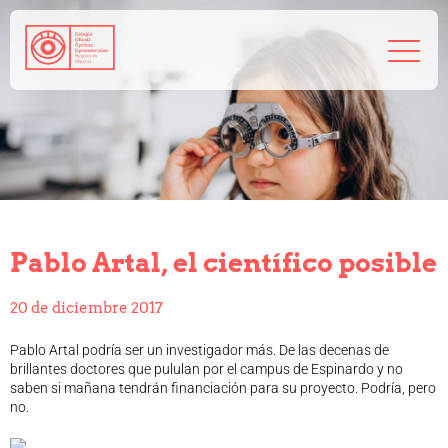
968 208 767
admin@coorm.org
Salud visual
¿Qué puede hacer tu óptico por ti?
¿Quién es el óptico-optometrista?
Pablo Artal, el científico posible
Preguntas frecuentes
Consejos de tu óptico-optometrista
20 de diciembre 2017
Profesionales
Cómo colegiarse
Pablo Artal podría ser un investigador más. De las decenas de
Precolegiación
brillantes doctores que pululan por el campus de Espinardo y no
saben si mañana tendrán financiación para su proyecto. Podría, pero
Empleo
no.
Tablón de anuncios
Biblioteca