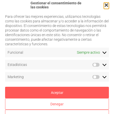
Gestionar el consentimiento de
las cookies
Para ofrecer las mejores experiencias, utilizamos tecnologías
968 20 87 67
Salud Visual
como las cookies para almacenar y/o acceder a la información del
Profesionales
dispositivo. El consentimiento de estas tecnologías nos permitirá
admin@coorm.org
Quiénes somos
procesar datos como el comportamiento de navegación o las
Actualidad
Miguel Vivancos, 4
identificaciones únicas en este sitio. No consentir o retirar el
Contacto
30007 Murcia
consentimiento, puede afectar negativamente a ciertas
características y funciones.
Funcional
Siempre activo
Aviso legal
Estadísticas
Política de privacidad
Política de cookies
–
Configurar
Marketing
Términos y condiciones de uso
Acceso a colegiados
Aceptar
Denegar
Síguenos en