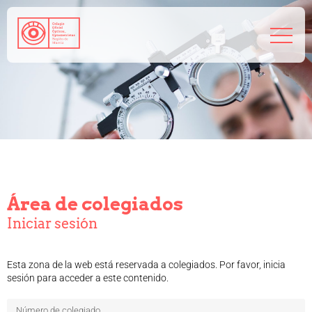
968 208 767
admin@coorm.org
Salud visual
¿Qué puede hacer tu óptico por ti?
¿Quién es el óptico-optometrista?
Preguntas frecuentes
Área de colegiados
Consejos de tu óptico-optometrista
Profesionales
Iniciar sesión
Cómo colegiarse
Precolegiación
Esta zona de la web está reservada a colegiados. Por favor, inicia
Empleo
sesión para acceder a este contenido.
Tablón de anuncios
Biblioteca