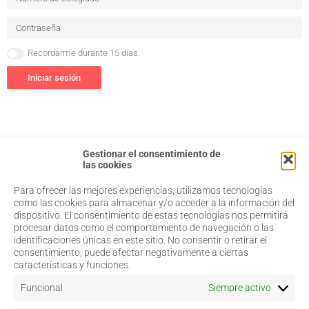
Legislación
Ventajas
Canal ético
Recordarme durante 15 días.
Calendario
Iniciar sesión
Formación
Formación
Archivo de formación
Vídeos de formación
Gestionar el consentimiento de
Eventos COORM
las cookies
MURCIA OPTOM MEETING 2025
Para ofrecer las mejores experiencias, utilizamos tecnologías
EL COORM EN EL OPTOM 2024
968 20 87 67
Salud Visual
como las cookies para almacenar y/o acceder a la información del
Profesionales
V Congreso de Salud Visual y Pediatría 2022
dispositivo. El consentimiento de estas tecnologías nos permitirá
admin@coorm.org
Quiénes somos
procesar datos como el comportamiento de navegación o las
Transparencia
Actualidad
Miguel Vivancos, 4
identificaciones únicas en este sitio. No consentir o retirar el
Quiénes somos
Contacto
30007 Murcia
consentimiento, puede afectar negativamente a ciertas
Actualidad
características y funciones.
Contacto
Funcional
Siempre activo