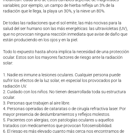
variables; por ejemplo, un campo de hierba refleja un 3% de la
Legislación
radiación que le llega, la playa un 30%, y la nieve un 80%.
Ventajas
Canal ético
De todas las radiaciones que el sol emite, las más nocivas para la
salud del ser humano son las más energéticas: las ultravioletas (UV),
Calendario
que no provocan ninguna reacción inmediata que avise de daño que
Formación
están produciendo en los ojos y en la piel.
Formación
Todo lo expuesto hasta ahora implica la necesidad de una protección
Archivo de formación
ocular. Estos son los mayores factores de riesgo ante la radiación
Vídeos de formación
solar:
Eventos COORM
1. Nadie es inmune a lesiones oculares. Cualquier persona puede
MURCIA OPTOM MEETING 2025
sufrir los efectos de la luz solar, en especial los provocados por la
EL COORM EN EL OPTOM 2024
radiación UV.
V Congreso de Salud Visual y Pediatría 2022
2. Cuidado con los niños. No tienen desarrollada toda su estructura
ocular.
Transparencia
3. Personas que trabajen al aire libre.
Quiénes somos
4. Personas operadas de cataratas o de cirugía refractiva laser. Por
Actualidad
mayor presencia de deslumbramientos y reflejos molestos.
5. Pacientes con alergias, con patologías oculares u aquellos
Contacto
tratados con medicamentos que provocan fotosensibilidad.
6. El riesgo es más elevado cuanto más cerca nos encontramos de