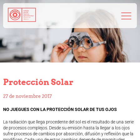
968 208 767
admin@coorm.org
Salud visual
¿Qué puede hacer tu óptico por ti?
¿Quién es el óptico-optometrista?
Protección Solar
Preguntas frecuentes
Consejos de tu óptico-optometrista
27 de noviembre 2017
Profesionales
Cómo colegiarse
NO JUEGUES CON LA PROTECCIÓN SOLAR DE TUS OJOS
Precolegiación
La radiación que llega procedente del sol es el resultado de una serie
Empleo
de procesos complejos. Desde su emisión hasta la llegar a los ojos
Tablón de anuncios
sufre procesos de cambios por absorción, difusión y reflexión que la
Biblioteca
modifican. Cada uno de estos cambios depende de magnitudes