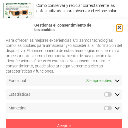
Cómo conservar y reciclar correctamente las
gafas utilizadas para observar el eclipse solar
Gestionar el consentimiento de
las cookies
Para ofrecer las mejores experiencias, utilizamos tecnologías
968 20 87 67
Salud Visual
como las cookies para almacenar y/o acceder a la información del
Profesionales
dispositivo. El consentimiento de estas tecnologías nos permitirá
admin@coorm.org
Quiénes somos
procesar datos como el comportamiento de navegación o las
Actualidad
Miguel Vivancos, 4
identificaciones únicas en este sitio. No consentir o retirar el
Contacto
30007 Murcia
consentimiento, puede afectar negativamente a ciertas
características y funciones.
Funcional
Siempre activo
Aviso legal
Estadísticas
Política de privacidad
Política de cookies
–
Configurar
Marketing
Términos y condiciones de uso
Acceso a colegiados
Aceptar