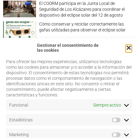
El COORM participa en la Junta Local de
Seguridad de Los Alcázares para coordinar el
dispositivo del eclipse solar del 12 de agosto
Cómo conservar y reciclar correctamente las
gafas utilizadas para observar el eclipse solar
Gestionar el consentimiento de
las cookies
Para ofrecer las mejores experiencias, utilizamos tecnologías
968 20 87 67
Salud Visual
como las cookies para almacenar y/o acceder a la información del
Profesionales
dispositivo. El consentimiento de estas tecnologías nos permitirá
admin@coorm.org
Quiénes somos
procesar datos como el comportamiento de navegación o las
Actualidad
Miguel Vivancos, 4
identificaciones únicas en este sitio. No consentir o retirar el
Contacto
30007 Murcia
consentimiento, puede afectar negativamente a ciertas
características y funciones.
Funcional
Siempre activo
Aviso legal
Estadísticas
Política de privacidad
Política de cookies
–
Configurar
Marketing
Términos y condiciones de uso