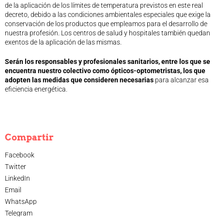
de la aplicación de los límites de temperatura previstos en este real
Legislación
decreto, debido a las condiciones ambientales especiales que exige la
Ventajas
conservación de los productos que empleamos para el desarrollo de
nuestra profesión. Los centros de salud y hospitales también quedan
Canal ético
exentos de la aplicación de las mismas.
Calendario
Formación
Serán los responsables y profesionales sanitarios, entre los que se
encuentra nuestro colectivo como ópticos-optometristas, los que
Formación
adopten las medidas que consideren
necesarias
para alcanzar esa
Archivo de formación
eficiencia energética.
Vídeos de formación
Eventos COORM
MURCIA OPTOM MEETING 2025
Compartir
EL COORM EN EL OPTOM 2024
V Congreso de Salud Visual y Pediatría 2022
Facebook
Transparencia
Twitter
Quiénes somos
LinkedIn
Actualidad
Email
Contacto
WhatsApp
Telegram