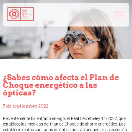
968 208 767
admin@coorm.org
Salud visual
¿Qué puede hacer tu óptico por ti?
¿Quién es el óptico-optometrista?
¿Sabes cómo afecta el Plan de
Preguntas frecuentes
Choque energético a las
Consejos de tu óptico-optometrista
ópticas?
Profesionales
Cómo colegiarse
7 de septiembre 2022
Precolegiación
Empleo
Recientemente ha entrado en vigor el Real Decreto-ley 14/2022, que
Tablón de anuncios
establece las medidas del Plan de Choque de ahorro energético. Los
establecimientos sanitarios de óptica podrán acogerse a la exención
Biblioteca