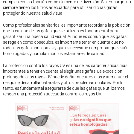
cumplen con su función como elemento de diversión. Sin embargo, no
Legislación
siempre tienen los filtros adecuados para utilizar dichas gafas
protegiendo nuestra salud visual.
Ventajas
Canal ético
Como profesionales sanitarios, es importante recordar a la población
Calendario
que la calidad de las gafas que se utilizan es fundamental para
garantizar una buena salud visual. Aunque es común que las gafas
Formación
se regalen como obsequios, es importante tener en cuenta que no
Formación
todas las gafas son iguales y que es necesario comprobar que estén
Archivo de formación
homologadas y cumplan con los estándares de calidad.
Vídeos de formación
La protección contra los rayos UV es una de las características más
Eventos COORM
importantes a tener en cuenta al elegir unas gafas. La exposición
MURCIA OPTOM MEETING 2025
prolongada a los rayos UV puede dañar nuestros ojos y aumentar el
riesgo de desarrollar cataratas y otros problemas oculares. Por lo
EL COORM EN EL OPTOM 2024
tanto, es fundamental asegurarse de que las gafas que utilizamos
V Congreso de Salud Visual y Pediatría 2022
tengan una protección adecuada contra los rayos UV.
Transparencia
Quiénes somos
Actualidad
Contacto