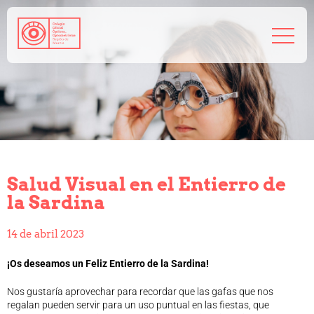
968 208 767
admin@coorm.org
Salud visual
¿Qué puede hacer tu óptico por ti?
¿Quién es el óptico-optometrista?
Salud Visual en el Entierro de
Preguntas frecuentes
la Sardina
Consejos de tu óptico-optometrista
Profesionales
14 de abril 2023
Cómo colegiarse
Precolegiación
¡Os deseamos un Feliz Entierro de la Sardina!
Empleo
Nos gustaría aprovechar para recordar que las gafas que nos
Tablón de anuncios
regalan pueden servir para un uso puntual en las fiestas, que
Biblioteca