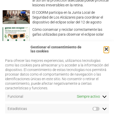
al Sol sin la protección adecuada puede provocar
lesiones irreversibles en la retina.
El COORM participa en la Junta Local de
Seguridad de Los Alcázares para coordinar el
dispositivo del eclipse solar del 12 de agosto
Cómo conservar y reciclar correctamente las
gafas utilizadas para observar el eclipse solar
Gestionar el consentimiento de
las cookies
Para ofrecer las mejores experiencias, utilizamos tecnologías
968 20 87 67
Salud Visual
como las cookies para almacenar y/o acceder a la información del
Profesionales
dispositivo. El consentimiento de estas tecnologías nos permitirá
admin@coorm.org
Quiénes somos
procesar datos como el comportamiento de navegación o las
Actualidad
Miguel Vivancos, 4
identificaciones únicas en este sitio. No consentir o retirar el
Contacto
30007 Murcia
consentimiento, puede afectar negativamente a ciertas
características y funciones.
Funcional
Siempre activo
Aviso legal
Estadísticas
Política de privacidad