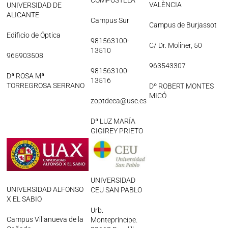
COMPOSTELA
VALÈNCIA
UNIVERSIDAD DE
ALICANTE
Campus Sur
Campus de Burjassot
Edificio de Óptica
981563100-
C/ Dr. Moliner, 50
13510
965903508
963543307
981563100-
Dª ROSA Mª
13516
TORREGROSA SERRANO
Dº ROBERT MONTES
MICÓ
zoptdeca@usc.es
Dª LUZ MARÍA
GIGIREY PRIETO
UNIVERSIDAD
UNIVERSIDAD ALFONSO
CEU SAN PABLO
X EL SABIO
Urb.
Campus Villanueva de la
Montepríncipe.