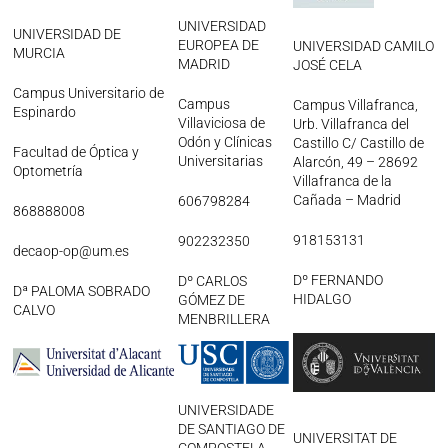
Legislación
UNIVERSIDAD
UNIVERSIDAD DE
EUROPEA DE
UNIVERSIDAD CAMILO
Ventajas
MURCIA
MADRID
JOSÉ CELA
Canal ético
Campus Universitario de
Calendario
Campus
Campus Villafranca,
Espinardo
Formación
Villaviciosa de
Urb. Villafranca del
Odón y Clínicas
Castillo C/ Castillo de
Formación
Facultad de Óptica y
Universitarias
Alarcón, 49 – 28692
Optometría
Archivo de formación
Villafranca de la
Cañada – Madrid
606798284
Vídeos de formación
868888008
Eventos COORM
918153131
902232350
decaop-op@um.es
MURCIA OPTOM MEETING 2025
Dº FERNANDO
EL COORM EN EL OPTOM 2024
Dº CARLOS
Dª PALOMA SOBRADO
HIDALGO
GÓMEZ DE
V Congreso de Salud Visual y Pediatría 2022
CALVO
MENBRILLERA
Transparencia
Quiénes somos
Actualidad
Contacto
UNIVERSIDADE
DE SANTIAGO DE
UNIVERSITAT DE