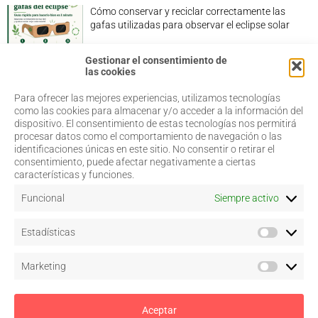
Cómo conservar y reciclar correctamente las
gafas utilizadas para observar el eclipse solar
Gestionar el consentimiento de
las cookies
Para ofrecer las mejores experiencias, utilizamos tecnologías
968 20 87 67
Salud Visual
como las cookies para almacenar y/o acceder a la información del
Profesionales
dispositivo. El consentimiento de estas tecnologías nos permitirá
admin@coorm.org
Quiénes somos
procesar datos como el comportamiento de navegación o las
Actualidad
Miguel Vivancos, 4
identificaciones únicas en este sitio. No consentir o retirar el
Contacto
30007 Murcia
consentimiento, puede afectar negativamente a ciertas
características y funciones.
Funcional
Siempre activo
Aviso legal
Estadísticas
Política de privacidad
Política de cookies
–
Configurar
Marketing
Términos y condiciones de uso
Acceso a colegiados
Aceptar