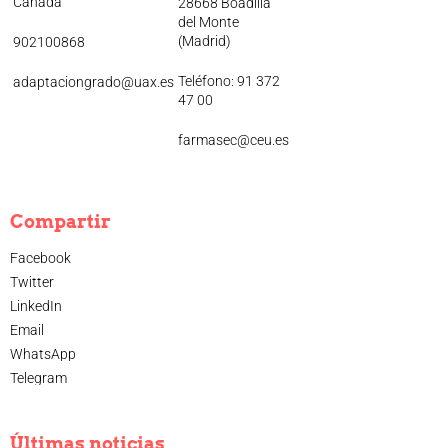
Cañada
28668 Boadilla
del Monte
(Madrid)
902100868
Teléfono: 91 372
adaptaciongrado@uax.es
47 00
farmasec@ceu.es
Compartir
Facebook
Twitter
LinkedIn
Email
WhatsApp
Telegram
Últimas noticias