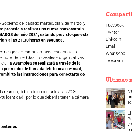
Compart
 Gobierno del pasado martes, día 2 de marzo, y
Facebook
se procede a realizar una nueva convocatoria
Twitter
ADOS del año 2021; estando previsto que ésta
LinkedIn
ria y a las 21.30 horas en segunda.
Email
 los riesgos de contagios, acogiéndonos a lo
WhatsApp
ptiembre, de medidas procesales y organizativas
Telegram
icia,
la Asamblea se realizará a través de la
a por medio de llamada telefónica o e-mail,
remitirte las instrucciones para conectarte de
Últimas n
Ma
 la reunión, debiendo conectarte a las 20:30
pr
tu identidad, por lo que deberás tener la cámara
ec
El
Pe
vi
 anterior.
mu