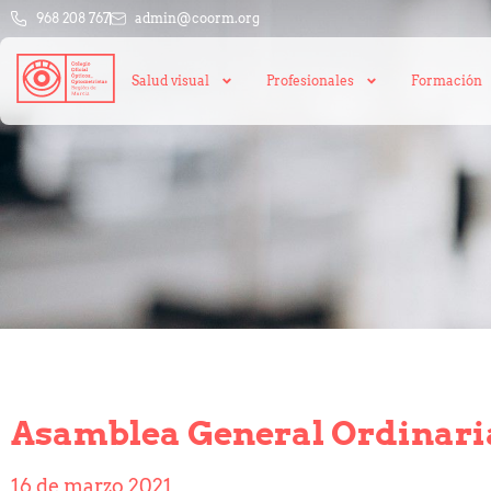
968 208 767
admin@coorm.org
Salud visual
Profesionales
Formación
Asamblea General Ordinaria
16 de marzo 2021