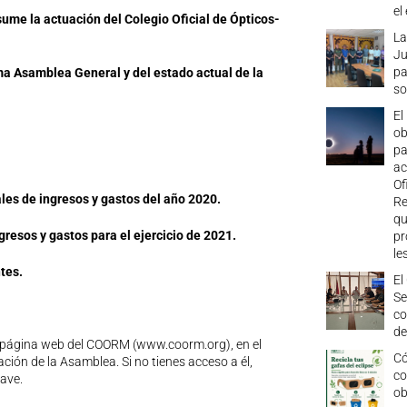
el
sume la actuación del Colegio Oficial de Ópticos-
La
Ju
pa
ima Asamblea General y del estado actual de la
so
El
ob
pa
ac
Of
ales de ingresos y gastos del año 2020.
Re
qu
gresos y gastos para el ejercicio de 2021.
pr
le
tes.
El
Se
co
de
 página web del COORM (www.coorm.org), en el
Có
ción de la Asamblea. Si no tienes acceso a él,
co
lave.
ob