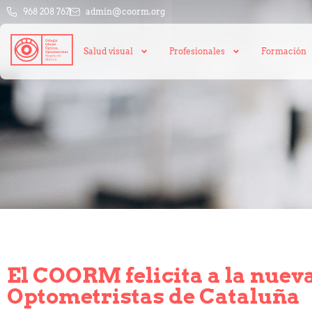
968 208 767
admin@coorm.org
Salud visual
Profesionales
Formación
El COORM felicita a la nueva
Optometristas de Cataluña