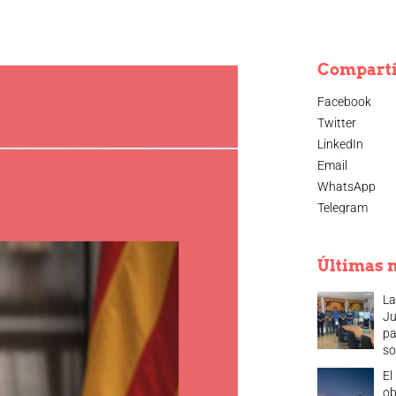
Compart
Facebook
Twitter
LinkedIn
Email
WhatsApp
Telegram
Últimas n
La
Ju
pa
so
El
ob