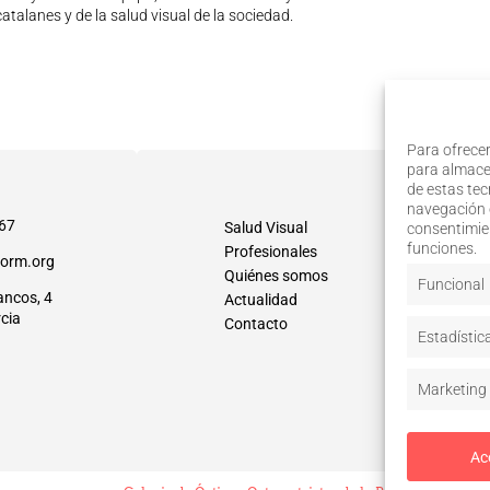
atalanes y de la salud visual de la sociedad.
Para ofrecer
para almacen
de estas te
navegación o
67
Salud Visual
consentimien
funciones.
Profesionales
orm.org
Quiénes somos
Funcional
ancos, 4
Actualidad
cia
Contacto
Estadístic
Marketing
Ac