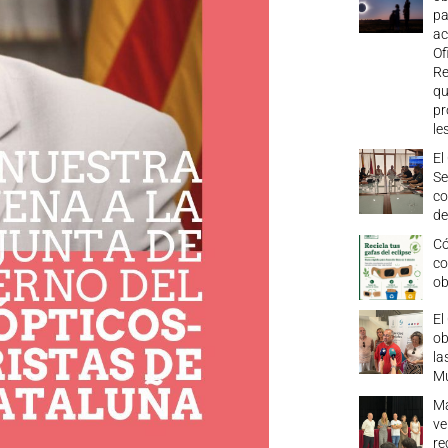
pa
ac
Of
Re
qu
pr
le
El
Se
co
de
Có
co
ob
El
ob
la
Mu
Má
ve
re