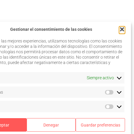
Gestionar el consentimiento de las cookies
 las mejores experiencias, utilizamos tecnologías como las cookies
ar y/o acceder a la información del dispositivo. El consentimiento
cnologías nos permitirá procesar datos como el comportamiento de
 las identificaciones únicas en este sitio. No consentir o retirar el
Aviso legal
to, puede afectar negativamente a ciertas características y
Política de privacidad
Política de cookies
–
Siempre activo
Configurar
Términos y condiciones de
as
uso
Acceso a colegiados
eptar
Denegar
Guardar preferencias