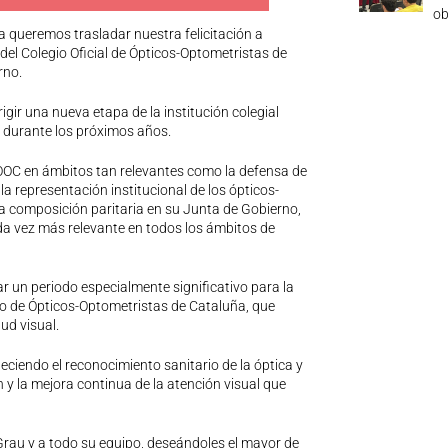
ob
a queremos trasladar nuestra felicitación a
el Colegio Oficial de Ópticos-Optometristas de
rno.
r una nueva etapa de la institución colegial
s durante los próximos años.
OOC en ámbitos tan relevantes como la defensa de
la representación institucional de los ópticos-
 composición paritaria en su Junta de Gobierno,
da vez más relevante en todos los ámbitos de
 un periodo especialmente significativo para la
egio de Ópticos-Optometristas de Cataluña, que
ud visual.
ciendo el reconocimiento sanitario de la óptica y
n y la mejora continua de la atención visual que
rau y a todo su equipo, deseándoles el mayor de