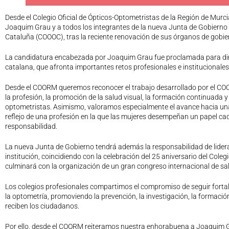
Desde el Colegio Oficial de Ópticos-Optometristas de la Región de Murci
Joaquim Grau y a todos los integrantes de la nueva Junta de Gobierno d
Cataluña (COOOC), tras la reciente renovación de sus órganos de gobie
La candidatura encabezada por Joaquim Grau fue proclamada para dirigi
catalana, que afronta importantes retos profesionales e institucionale
Desde el COORM queremos reconocer el trabajo desarrollado por el CO
la profesión, la promoción de la salud visual, la formación continuada y 
optometristas. Asimismo, valoramos especialmente el avance hacia una
reflejo de una profesión en la que las mujeres desempeñan un papel ca
responsabilidad.
La nueva Junta de Gobierno tendrá además la responsabilidad de liderar
institución, coincidiendo con la celebración del 25 aniversario del Col
culminará con la organización de un gran congreso internacional de sal
Los colegios profesionales compartimos el compromiso de seguir fortale
la optometría, promoviendo la prevención, la investigación, la formació
reciben los ciudadanos.
Por ello, desde el COORM reiteramos nuestra enhorabuena a Joaquim G