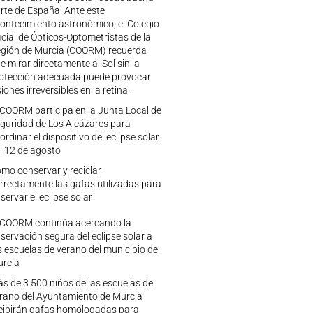
rte de España. Ante este
ontecimiento astronómico, el Colegio
icial de Ópticos-Optometristas de la
gión de Murcia (COORM) recuerda
e mirar directamente al Sol sin la
otección adecuada puede provocar
siones irreversibles en la retina.
 COORM participa en la Junta Local de
guridad de Los Alcázares para
ordinar el dispositivo del eclipse solar
l 12 de agosto
mo conservar y reciclar
rrectamente las gafas utilizadas para
servar el eclipse solar
 COORM continúa acercando la
servación segura del eclipse solar a
s escuelas de verano del municipio de
rcia
s de 3.500 niños de las escuelas de
rano del Ayuntamiento de Murcia
cibirán gafas homologadas para