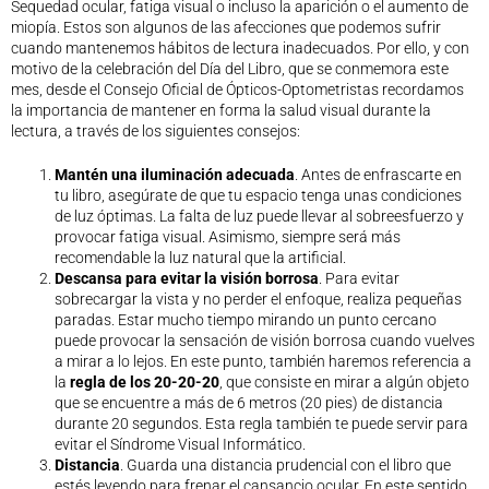
Sequedad ocular, fatiga visual o incluso la aparición o el aumento de
Legislación
miopía. Estos son algunos de las afecciones que podemos sufrir
cuando mantenemos hábitos de lectura inadecuados. Por ello, y con
Ventajas
motivo de la celebración del Día del Libro, que se conmemora este
Canal ético
mes, desde el Consejo Oficial de Ópticos-Optometristas recordamos
Calendario
la importancia de mantener en forma la salud visual durante la
lectura, a través de los siguientes consejos:
Formación
Formación
Mantén una iluminación adecuada
. Antes de enfrascarte en
Archivo de formación
tu libro, asegúrate de que tu espacio tenga unas condiciones
de luz óptimas. La falta de luz puede llevar al sobreesfuerzo y
Vídeos de formación
provocar fatiga visual. Asimismo, siempre será más
Eventos COORM
recomendable la luz natural que la artificial.
MURCIA OPTOM MEETING 2025
Descansa para evitar la visión borrosa
. Para evitar
sobrecargar la vista y no perder el enfoque, realiza pequeñas
EL COORM EN EL OPTOM 2024
paradas. Estar mucho tiempo mirando un punto cercano
V Congreso de Salud Visual y Pediatría 2022
puede provocar la sensación de visión borrosa cuando vuelves
Transparencia
a mirar a lo lejos. En este punto, también haremos referencia a
la
regla de los 20-20-20
, que consiste en mirar a algún objeto
Quiénes somos
que se encuentre a más de 6 metros (20 pies) de distancia
Actualidad
durante 20 segundos. Esta regla también te puede servir para
evitar el
Síndrome Visual Informático
.
Contacto
Distancia
. Guarda una distancia prudencial con el libro que
estés leyendo para frenar el cansancio ocular. En este sentido,