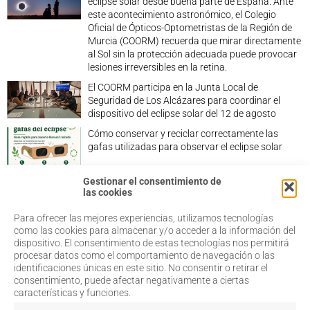
eclipse solar desde buena parte de España. Ante
este acontecimiento astronómico, el Colegio
Oficial de Ópticos-Optometristas de la Región de
Murcia (COORM) recuerda que mirar directamente
al Sol sin la protección adecuada puede provocar
lesiones irreversibles en la retina.
El COORM participa en la Junta Local de
Seguridad de Los Alcázares para coordinar el
dispositivo del eclipse solar del 12 de agosto
Cómo conservar y reciclar correctamente las
gafas utilizadas para observar el eclipse solar
Gestionar el consentimiento de
las cookies
Para ofrecer las mejores experiencias, utilizamos tecnologías
968 20 87 67
Salud Visual
como las cookies para almacenar y/o acceder a la información del
Profesionales
dispositivo. El consentimiento de estas tecnologías nos permitirá
admin@coorm.org
Quiénes somos
procesar datos como el comportamiento de navegación o las
Actualidad
Miguel Vivancos, 4
identificaciones únicas en este sitio. No consentir o retirar el
Contacto
30007 Murcia
consentimiento, puede afectar negativamente a ciertas
características y funciones.