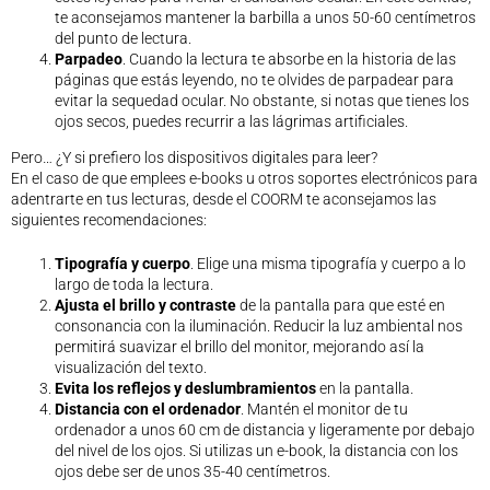
te aconsejamos mantener la barbilla a unos 50-60 centímetros
del punto de lectura.
Parpadeo
. Cuando la lectura te absorbe en la historia de las
páginas que estás leyendo, no te olvides de parpadear para
evitar la sequedad ocular. No obstante, si notas que tienes los
ojos secos, puedes recurrir a las lágrimas artificiales.
Pero… ¿Y si prefiero los dispositivos digitales para leer?
En el caso de que emplees e-books u otros soportes electrónicos para
adentrarte en tus lecturas, desde el COORM te aconsejamos las
siguientes recomendaciones:
Tipografía y cuerpo
. Elige una misma tipografía y cuerpo a lo
largo de toda la lectura.
Ajusta el brillo y contraste
de la pantalla para que esté en
consonancia con la iluminación. Reducir la luz ambiental nos
permitirá suavizar el brillo del monitor, mejorando así la
visualización del texto.
Evita los reflejos y deslumbramientos
en la pantalla.
Distancia con el ordenador
. Mantén el monitor de tu
ordenador a unos 60 cm de distancia y ligeramente por debajo
del nivel de los ojos. Si utilizas un e-book, la distancia con los
ojos debe ser de unos 35-40 centímetros.