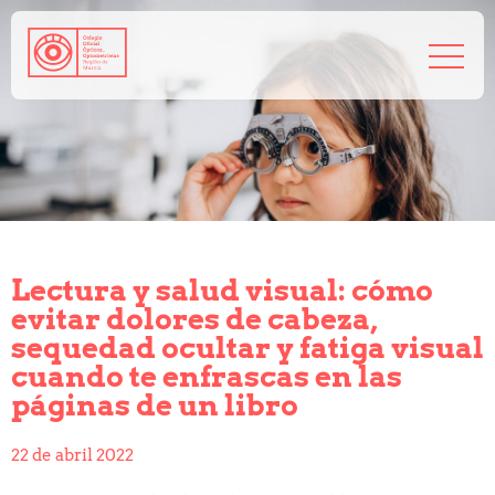
968 208 767
admin@coorm.org
Salud visual
¿Qué puede hacer tu óptico por ti?
¿Quién es el óptico-optometrista?
Lectura y salud visual: cómo
Preguntas frecuentes
evitar dolores de cabeza,
Consejos de tu óptico-optometrista
sequedad ocultar y fatiga visual
Profesionales
cuando te enfrascas en las
Cómo colegiarse
páginas de un libro
Precolegiación
Empleo
22 de abril 2022
Tablón de anuncios
Biblioteca