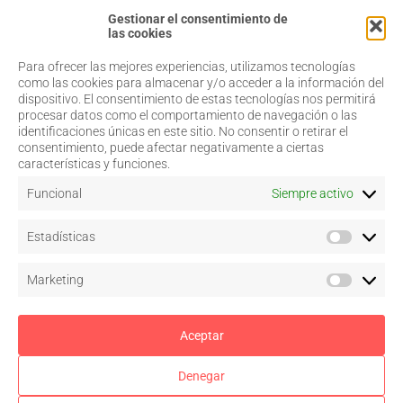
Gestionar el consentimiento de
las cookies
Para ofrecer las mejores experiencias, utilizamos tecnologías
968 20 87 67
Salud Visual
como las cookies para almacenar y/o acceder a la información del
Profesionales
dispositivo. El consentimiento de estas tecnologías nos permitirá
admin@coorm.org
Quiénes somos
procesar datos como el comportamiento de navegación o las
Actualidad
Miguel Vivancos, 4
identificaciones únicas en este sitio. No consentir o retirar el
Contacto
30007 Murcia
consentimiento, puede afectar negativamente a ciertas
características y funciones.
Funcional
Siempre activo
Aviso legal
Estadísticas
Política de privacidad
Política de cookies
–
Configurar
Marketing
Términos y condiciones de uso
Acceso a colegiados
Aceptar
Denegar
Síguenos en