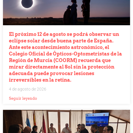
El próximo 12 de agosto se podrá observar un
eclipse solar desde buena parte de España.
Ante este acontecimiento astronómico, el
Colegio Oficial de Ópticos-Optometristas de la
Región de Murcia (COORM) recuerda que
mirar directamente al Sol sin la protección
adecuada puede provocar lesiones
irreversibles en la retina.
4 de agosto de 2026
Seguir leyendo