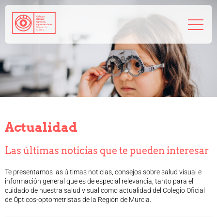
968 208 767
admin@coorm.org
Salud visual
¿Qué puede hacer tu óptico por ti?
¿Quién es el óptico-optometrista?
Actualidad
Preguntas frecuentes
Consejos de tu óptico-optometrista
Las últimas noticias que te pueden interesar
Profesionales
Cómo colegiarse
Te presentamos las últimas noticias, consejos sobre salud visual e
Precolegiación
información general que es de especial relevancia, tanto para el
Empleo
cuidado de nuestra salud visual como actualidad del Colegio Oficial
de Ópticos-optometristas de la Región de Murcia.
Tablón de anuncios
Biblioteca