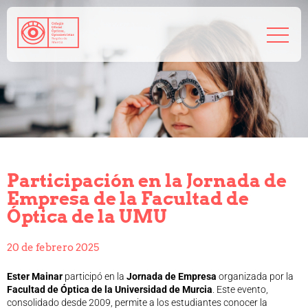
968 208 767
admin@coorm.org
Salud visual
¿Qué puede hacer tu óptico por ti?
¿Quién es el óptico-optometrista?
Participación en la Jornada de
Preguntas frecuentes
Empresa de la Facultad de
Consejos de tu óptico-optometrista
Óptica de la UMU
Profesionales
Cómo colegiarse
20 de febrero 2025
Precolegiación
Empleo
Ester Mainar
participó en la
Jornada de Empresa
organizada por la
Tablón de anuncios
Facultad de Óptica de la Universidad de Murcia
. Este evento,
consolidado desde 2009, permite a los estudiantes conocer la
Biblioteca