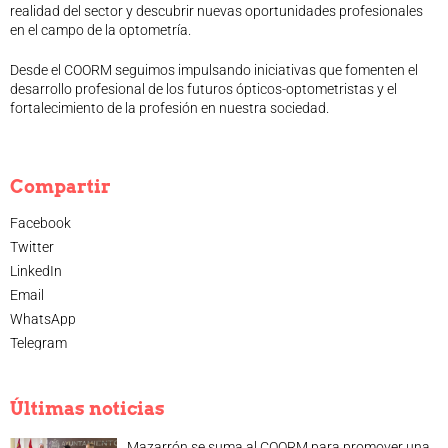
realidad del sector y descubrir nuevas oportunidades profesionales
Legislación
en el campo de la optometría.
Ventajas
Desde el COORM seguimos impulsando iniciativas que fomenten el
Canal ético
desarrollo profesional de los futuros ópticos-optometristas y el
Calendario
fortalecimiento de la profesión en nuestra sociedad.
Formación
Formación
Archivo de formación
Compartir
Vídeos de formación
Facebook
Eventos COORM
Twitter
MURCIA OPTOM MEETING 2025
LinkedIn
EL COORM EN EL OPTOM 2024
Email
V Congreso de Salud Visual y Pediatría 2022
WhatsApp
Transparencia
Telegram
Quiénes somos
Actualidad
Últimas noticias
Contacto
Mazarrón se suma al COORM para promover una