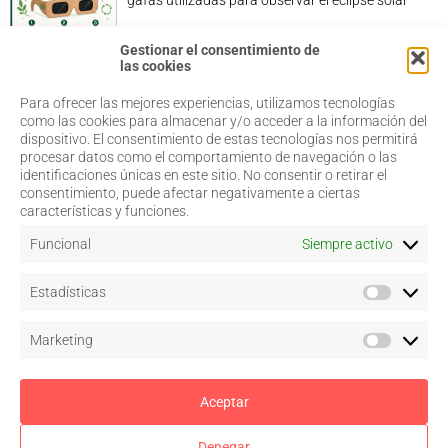
gafas utilizadas para observar el eclipse solar
Gestionar el consentimiento de
las cookies
Para ofrecer las mejores experiencias, utilizamos tecnologías
968 20 87 67
Salud Visual
como las cookies para almacenar y/o acceder a la información del
Profesionales
dispositivo. El consentimiento de estas tecnologías nos permitirá
admin@coorm.org
Quiénes somos
procesar datos como el comportamiento de navegación o las
Actualidad
Miguel Vivancos, 4
identificaciones únicas en este sitio. No consentir o retirar el
Contacto
30007 Murcia
consentimiento, puede afectar negativamente a ciertas
características y funciones.
Funcional
Siempre activo
Aviso legal
Estadísticas
Política de privacidad
Política de cookies
–
Configurar
Marketing
Términos y condiciones de uso
Acceso a colegiados
Aceptar
Denegar