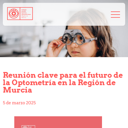
968 208 767
admin@coorm.org
Salud visual
¿Qué puede hacer tu óptico por ti?
¿Quién es el óptico-optometrista?
Reunión clave para el futuro de
Preguntas frecuentes
la Optometría en la Región de
Consejos de tu óptico-optometrista
Murcia
Profesionales
Cómo colegiarse
5 de marzo 2025
Precolegiación
Empleo
Tablón de anuncios
Biblioteca