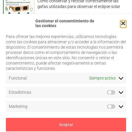
Cómo conservar y reciclar correctamente las
gafas utilizadas para observar el eclipse solar
Gestionar el consentimiento de
las cookies
Para ofrecer las mejores experiencias, utilizamos tecnologías
968 20 87 67
Salud Visual
como las cookies para almacenar y/o acceder a la información del
Profesionales
dispositivo. El consentimiento de estas tecnologías nos permitirá
admin@coorm.org
Quiénes somos
procesar datos como el comportamiento de navegación o las
Actualidad
Miguel Vivancos, 4
identificaciones únicas en este sitio. No consentir o retirar el
Contacto
30007 Murcia
consentimiento, puede afectar negativamente a ciertas
características y funciones.
Funcional
Siempre activo
Aviso legal
Estadísticas
Política de privacidad
Política de cookies
–
Configurar
Marketing
Términos y condiciones de uso
Acceso a colegiados
Aceptar