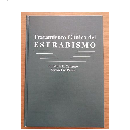
Legislación
Ventajas
Canal ético
Calendario
Formación
Formación
Archivo de formación
Vídeos de formación
Eventos COORM
MURCIA OPTOM MEETING 2025
EL COORM EN EL OPTOM 2024
V Congreso de Salud Visual y Pediatría 2022
Transparencia
Quiénes somos
Actualidad
Contacto