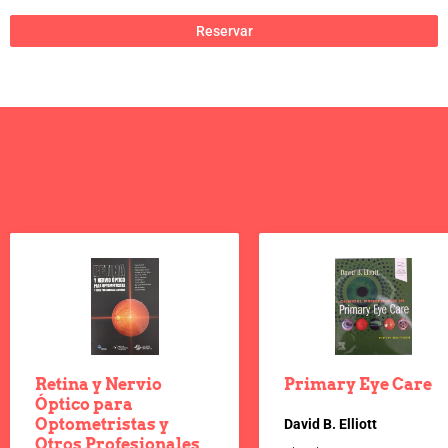
Reservar
Te puede interesar
Retina y Nervio
Primary Eye Care
Óptico para
Optometristas y
David B. Elliott
Otros Profesionales