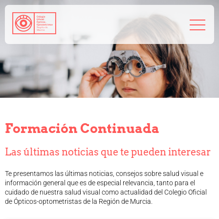
968 208 767
admin@coorm.org
Salud visual
¿Qué puede hacer tu óptico por ti?
¿Quién es el óptico-optometrista?
Formación Continuada
Preguntas frecuentes
Consejos de tu óptico-optometrista
Las últimas noticias que te pueden interesar
Profesionales
Cómo colegiarse
Te presentamos las últimas noticias, consejos sobre salud visual e
Precolegiación
información general que es de especial relevancia, tanto para el
Empleo
cuidado de nuestra salud visual como actualidad del Colegio Oficial
de Ópticos-optometristas de la Región de Murcia.
Tablón de anuncios
Biblioteca