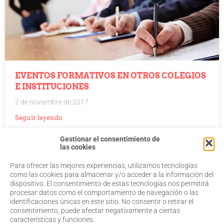
EVENTOS FORMATIVOS EN OTROS COLEGIOS
E INSTITUCIONES
2 de noviembre de 2017
Seguir leyendo
Gestionar el consentimiento de
las cookies
Para ofrecer las mejores experiencias, utilizamos tecnologías
968 20 87 67
Salud Visual
como las cookies para almacenar y/o acceder a la información del
Profesionales
dispositivo. El consentimiento de estas tecnologías nos permitirá
admin@coorm.org
Quiénes somos
procesar datos como el comportamiento de navegación o las
Actualidad
Miguel Vivancos, 4
identificaciones únicas en este sitio. No consentir o retirar el
Contacto
30007 Murcia
consentimiento, puede afectar negativamente a ciertas
características y funciones.