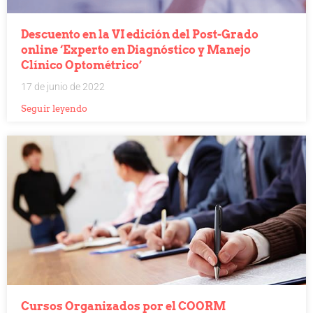
Descuento en la VI edición del Post-Grado
online ‘Experto en Diagnóstico y Manejo
Clínico Optométrico’
17 de junio de 2022
Seguir leyendo
Cursos Organizados por el COORM