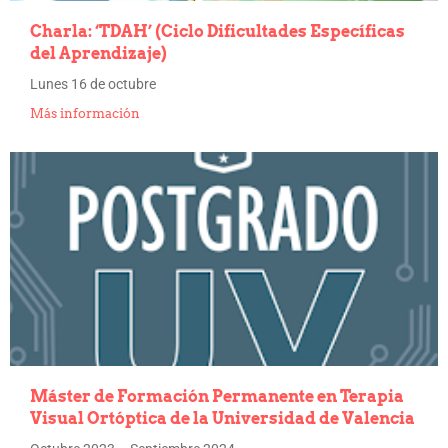
Charla: ‘TDAH’ (Ciclo Dificultades Específicas
del Aprendizaje)
Lunes 16 de octubre
Más información
Máster de Formación Permanente en Terapia
Visual Ortóptica de la Universidad de Valencia