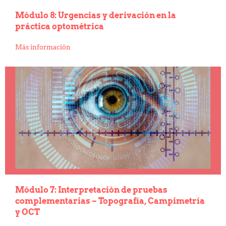
Legislación
Módulo 8: Urgencias y derivación en la
Ventajas
práctica optométrica
Canal ético
Más información
Calendario
Formación
Formación
Archivo de formación
Vídeos de formación
Eventos COORM
MURCIA OPTOM MEETING 2025
EL COORM EN EL OPTOM 2024
V Congreso de Salud Visual y Pediatría 2022
Transparencia
Quiénes somos
Módulo 7: Interpretación de pruebas
Actualidad
complementarias – Topografía, Campimetría
Contacto
y OCT