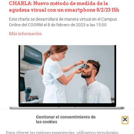
CHARLA: Nuevo método de medida de la
agudeza visual con un smartphone 8/2/23 15h
Este charla se desarrollará de manera virtual en el Campus
Online del COORM el 8 de febrero de 2023 a las 15:00
Más información
Gestionar el consentimiento de
Principios básicos de la evaluación de la
las cookies
motilidad ocular y la lectura
Para ofrecer las mejores experiencias, utilizamos tecnologías