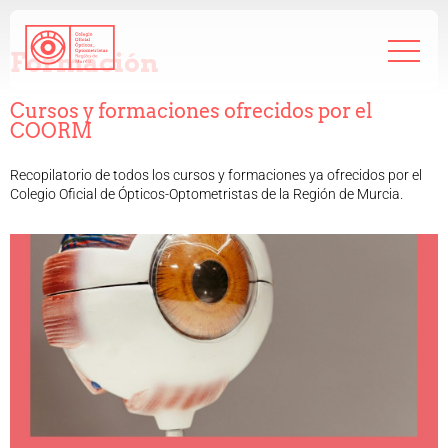
968 208 767
admin@coorm.org
Formación
Cursos y formaciones ofrecidos por el
COORM
Recopilatorio de todos los cursos y formaciones ya ofrecidos por el
Salud visual
Colegio Oficial de Ópticos-Optometristas de la Región de Murcia.
¿Qué puede hacer tu óptico por ti?
¿Quién es el óptico-optometrista?
Preguntas frecuentes
Consejos de tu óptico-optometrista
Profesionales
Cómo colegiarse
Precolegiación
Empleo
Tablón de anuncios
Biblioteca