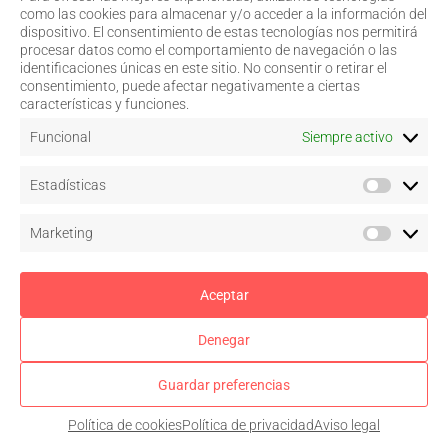
Este curso se desarrollará del 7 de noviembre al 16 de
como las cookies para almacenar y/o acceder a la información del
diciembre en el campus virtual del COORM, y el 5 de diciembre
dispositivo. El consentimiento de estas tecnologías nos permitirá
por Zoom.
procesar datos como el comportamiento de navegación o las
identificaciones únicas en este sitio. No consentir o retirar el
Más información
consentimiento, puede afectar negativamente a ciertas
características y funciones.
Funcional
Siempre activo
Estadísticas
Marketing
Aceptar
Denegar
La gestión como fuente de ingresos
Curso online adaptado a negocios ópticos.
Guardar preferencias
Sesiones en streaming de 15:30 a 16:30 que se realizarán los
días 24, 26 y 28 de octubre en el Campus Virtual del COORM.
Política de cookies
Política de privacidad
Aviso legal
Gratuito para colegiados del COORM y del COOCV.